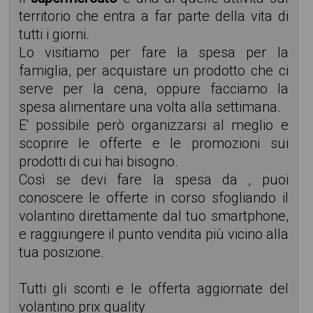
territorio che entra a far parte della vita di
tutti i giorni.
Lo visitiamo per fare la spesa per la
famiglia, per acquistare un prodotto che ci
serve per la cena, oppure facciamo la
spesa alimentare una volta alla settimana.
E' possibile però organizzarsi al meglio e
scoprire le offerte e le promozioni sui
prodotti di cui hai bisogno.
Così se devi fare la spesa da
, puoi
conoscere le offerte in corso sfogliando il
volantino direttamente dal tuo smartphone,
e raggiungere il punto vendita più vicino alla
tua posizione.
Tutti gli sconti
e le offerta aggiornate del
volantino prix quality