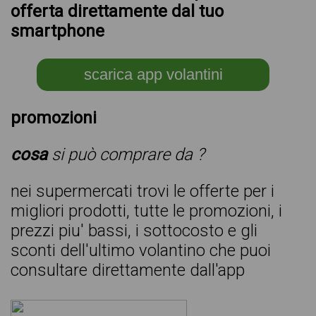
offerta direttamente dal tuo
smartphone
scarica app volantini
promozioni
cosa
si può comprare da ?
nei supermercati trovi le offerte per i
migliori prodotti, tutte le promozioni, i
prezzi piu' bassi, i sottocosto e gli
sconti dell'ultimo volantino che puoi
consultare direttamente dall'app