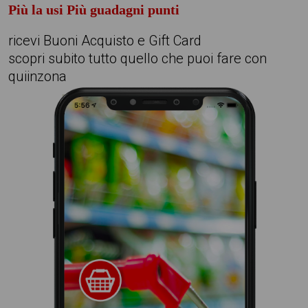
Più la usi Più guadagni punti
ricevi Buoni Acquisto e Gift Card
scopri subito tutto quello che puoi fare con
quiinzona