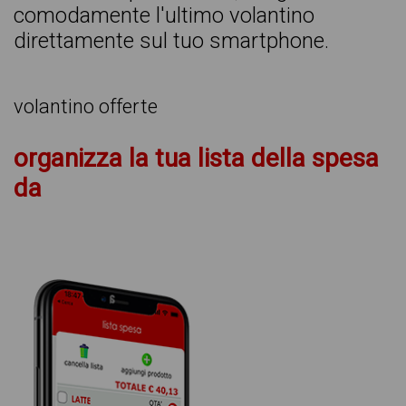
comodamente l'ultimo volantino
direttamente sul tuo smartphone.
volantino offerte
organizza la tua lista della spesa
da