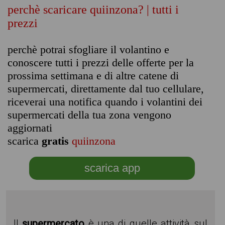
perchè scaricare quiinzona? | tutti i
prezzi
perchè potrai sfogliare il volantino e
conoscere tutti i prezzi delle offerte per la
prossima settimana e di altre catene di
supermercati, direttamente dal tuo cellulare,
riceverai una notifica quando i volantini dei
supermercati della tua zona vengono
aggiornati
scarica
gratis
quiinzona
scarica app
Il
supermercato
è una di quelle attività sul