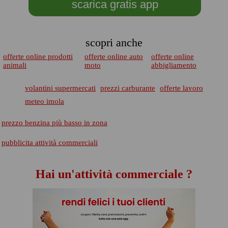
scarica gratis app
scopri anche
offerte online prodotti
offerte online auto
offerte online
animali
moto
abbigliamento
volantini supermercati
prezzi carburante
offerte lavoro
meteo imola
prezzo benzina più basso in zona
pubblicita attività commerciali
Hai un'attività commerciale ?