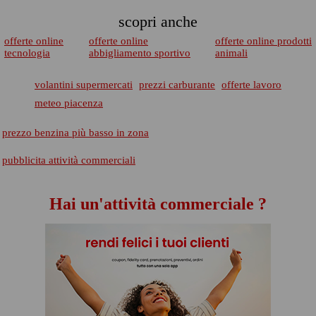
scopri anche
offerte online
offerte online
offerte online prodotti
tecnologia
abbigliamento sportivo
animali
volantini supermercati
prezzi carburante
offerte lavoro
meteo piacenza
prezzo benzina più basso in zona
pubblicita attività commerciali
Hai un'attività commerciale ?