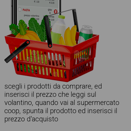
scegli i prodotti da comprare, ed
inserisci il prezzo che leggi sul
volantino, quando vai al supermercato
coop, spunta il prodotto ed inserisci il
prezzo d'acquisto