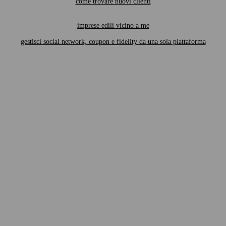
come trovare nuovi clienti
imprese edili vicino a me
gestisci social network, coupon e fidelity da una sola piattaforma