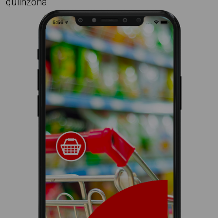
quiinzona