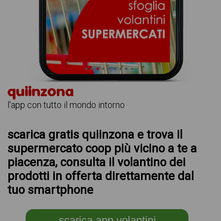
quiinzona
l'app con tutto il mondo intorno
scarica gratis quiinzona e trova il
supermercato coop
più vicino a te a
piacenza, consulta il volantino dei
prodotti in offerta direttamente dal
tuo smartphone
scarica app volantini