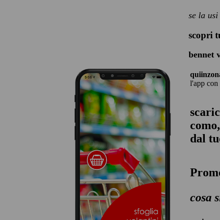
se la us
scopri 
bennet 
quiinzon
l'app con
scaric
como, 
dal t
Promo
cosa
s