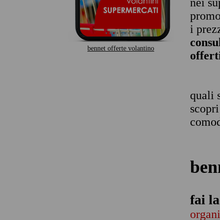
nei su
promoz
i prez
consu
bennet offerte volantino
offer
quali 
scopri
comod
ben
fai l
organi