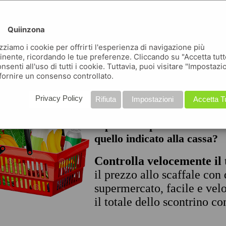
Quiinzona
scegli i prodotti da comprar
che leggi sul volantino, q
izziamo i cookie per offrirti l'esperienza di navigazione più
inente, ricordando le tue preferenze. Cliccando su "Accetta tutt
bennet, spunta il prodotto e
nsenti all'uso di tutti i cookie. Tuttavia, puoi visitare "Impostazi
d'acquisto
fornire un consenso controllato.
Privacy Policy
Rifiuta
Impostazioni
Accetta T
Il prezzo esposto allo scaff
quello indicato alla cassa?
Controlla velocemente il 
il prezzo allo scaffale con
supermercato, facile e velo
il totale dello scontrino co