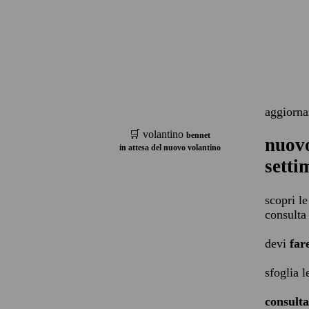
aggiorna
🛒 volantino
bennet
nuovo
in attesa del nuovo volantino
setti
scopri le
consulta
devi
far
sfoglia 
consulta