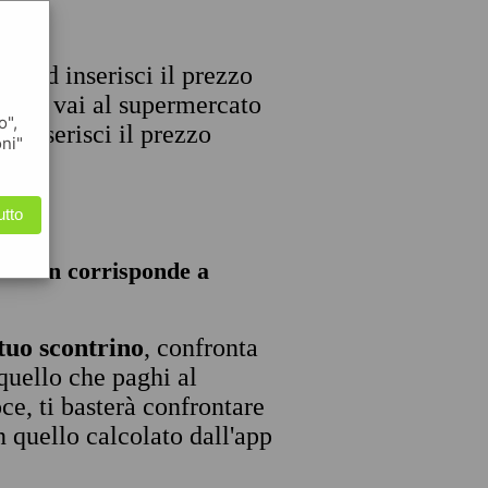
e, ed inserisci il prezzo
uando vai al supermercato
o",
d inserisci il prezzo
oni"
utto
ale non corrisponde a
tuo scontrino
, confronta
 quello che paghi al
ce, ti basterà confrontare
n quello calcolato dall'app