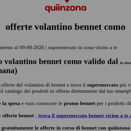
offerte volantino bennet como
mento al 09-08-2026 | supermercato in zona vicino a te
 volantino bennet como valido dal
in atte
mana)
 offerte del volantino di bennet e trova il
supermercato
più v
 il catalogo dei prodotti in offerta direttamente dal tuo smart
e la spesa
e vuoi conoscere le
promo bennet
per i prodotti c
le
offerte bennet
,
trova il supermercato bennet vicino a te
 gratuitamente le offerte in corso di bennet con quiinzona