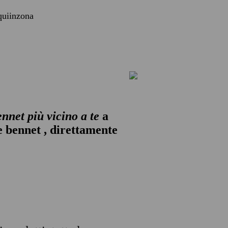
 quiinzona
ennet
più vicino a te
a
te bennet , direttamente