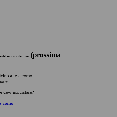
(prossima
sa del nuovo volantino
icino a te a como,
phone
he devi acquistare?
 a como