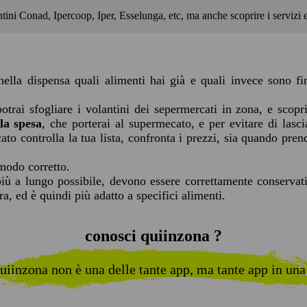
tini Conad, Ipercoop, Iper, Esselunga, etc, ma anche scoprire i servizi e l
 nella dispensa quali alimenti hai già e quali invece sono f
potrai sfogliare i volantini dei sepermercati in zona, e scopr
lla spesa
, che porterai al supermecato, e per evitare di lasci
ato controlla la tua lista, confronta i prezzi, sia quando prend
 modo corretto.
più a lungo possibile, devono essere correttamente conservati
a, ed è quindi più adatto a specifici alimenti.
conosci quiinzona ?
uiinzona non è una delle tante app, ma tante app in una