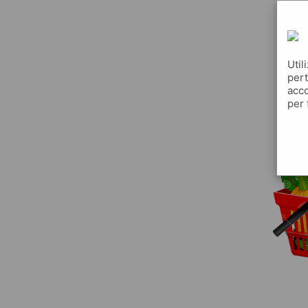
Util
pert
acco
per 