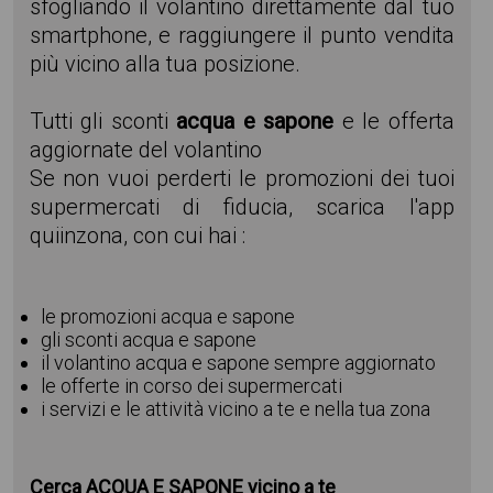
sfogliando il volantino direttamente dal tuo
smartphone, e raggiungere il punto vendita
più vicino alla tua posizione.
Tutti gli sconti
acqua e sapone
e le offerta
aggiornate del volantino
Se non vuoi perderti le promozioni dei tuoi
supermercati di fiducia, scarica l'app
quiinzona, con cui hai :
le promozioni acqua e sapone
gli sconti acqua e sapone
il volantino acqua e sapone sempre aggiornato
le offerte in corso dei supermercati
i servizi e le attività vicino a te e nella tua zona
Cerca ACQUA E SAPONE vicino a te