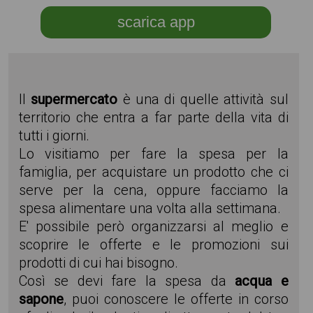
scarica app
Il
supermercato
è una di quelle attività sul
territorio che entra a far parte della vita di
tutti i giorni.
Lo visitiamo per fare la spesa per la
famiglia, per acquistare un prodotto che ci
serve per la cena, oppure facciamo la
spesa alimentare una volta alla settimana.
E' possibile però organizzarsi al meglio e
scoprire le offerte e le promozioni sui
prodotti di cui hai bisogno.
Così se devi fare la spesa da
acqua e
sapone
, puoi conoscere le offerte in corso