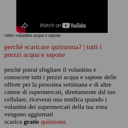
video volantino acqua e sapone
perchè scaricare quiinzona? | tutti i
prezzi acqua e sapone
perchè potrai sfogliare il volantino e
conoscere tutti i prezzi acqua e sapone delle
offerte per la prossima settimana e di altre
catene di supermercati, direttamente dal tuo
cellulare, riceverai una notifica quando i
volantini dei supermercati della tua zona
vengono aggiornati
scarica
gratis
quiinzona