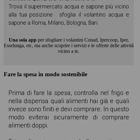
Trova il supermercato acqua e sapone più vicino
alla tua posizione : sfoglia il volantino acqua e
sapone a Roma, Milano, Bologna, Bari.
Una sola app
per sfogliare i volantini Conad, Ipercoop, Iper,
Esselunga, etc, ma anche scoprire i servizi e le offerte delle attività
vicino a te.
Fare la spesa in modo sostenibile
Prima di fare la spesa, controlla nel frigo e
nella dispensa quali alimenti hai già e quali
invece sono finiti e devi comprare. In questo
modo eviterai sicuramente di comprare
alimenti doppi.