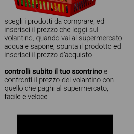
scegli i prodotti da comprare, ed
inserisci il prezzo che leggi sul
volantino, quando vai al supermercato
acqua e sapone, spunta il prodotto ed
inserisci il prezzo d'acquisto
controlli subito il tuo scontrino
e
confronti il prezzo del volantino con
quello che paghi al supermercato,
facile e veloce