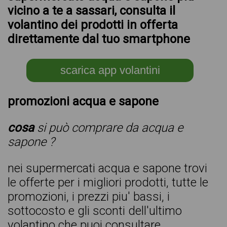
vicino a te a sassari, consulta il
volantino dei prodotti in offerta
direttamente dal tuo smartphone
scarica app volantini
promozioni acqua e sapone
cosa
si può comprare da acqua e
sapone ?
nei supermercati acqua e sapone trovi
le offerte per i migliori prodotti, tutte le
promozioni, i prezzi piu' bassi, i
sottocosto e gli sconti dell'ultimo
volantino che puoi consultare