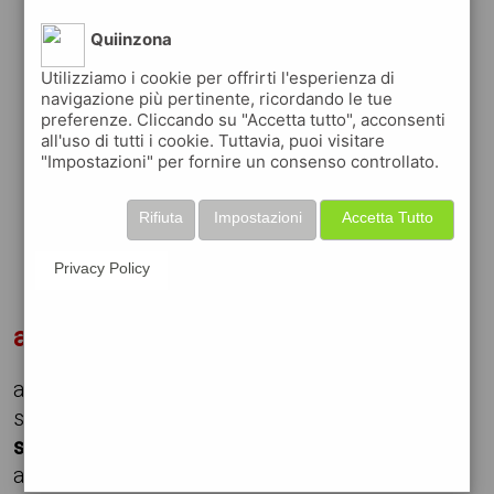
Quiinzona
anteprima
volantino
Utilizziamo i cookie per offrirti l'esperienza di
valido dal
navigazione più pertinente, ricordando le tue
preferenze. Cliccando su "Accetta tutto", acconsenti
all'uso di tutti i cookie. Tuttavia, puoi visitare
"Impostazioni" per fornire un consenso controllato.
Rifiuta
Impostazioni
Accetta Tutto
scarica app
Privacy Policy
acqua e sapone volantino sassari
aggiornamento al 09-08-2026
sfoglia il
nuovo volantino acqua e sapone
sassari
e trova il
supermercato acqua e sapone
a sassari più vicino a te, consulta i prezzi dei