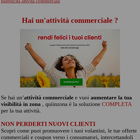
pubblicita attività commerciali
Hai un'attività commerciale ?
Se hai un’
attività commerciale
e vuoi
aumentare la tua
visibilità in zona
, quiinzona è la soluzione
COMPLETA
per la tua attività.
NON PERDERTI NUOVI CLIENTI
Scopri come puoi promuovere i tuoi volantini, le tue offerte
commerciali e coupon verso i consumatori, intercettandoli