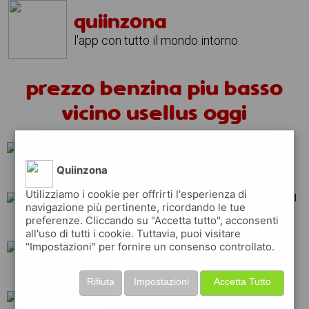
quiinzona
l'app con tutto il mondo intorno
prezzo benzina piu basso
vicino usellus oggi
Quiinzona
q8
esso
total
Utilizziamo i cookie per offrirti l'esperienza di
navigazione più pertinente, ricordando le tue
preferenze. Cliccando su "Accetta tutto", acconsenti
erg
repsol
shell
all'uso di tutti i cookie. Tuttavia, puoi visitare
"Impostazioni" per fornire un consenso controllato.
ip
tamoil
api
Rifiuta
Impostazioni
Accetta Tutto