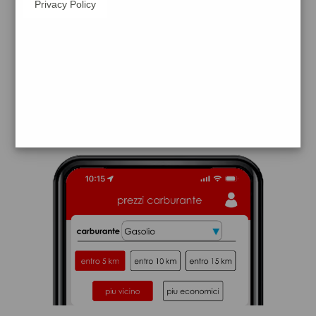
Privacy Policy
eni
usellus
prezzi Esso
prezzi Benzina 2,209 - Benzina 1,999
Self - Gasolio 2,329 - Gasolio 2,119 Self
trova il benzinaio vicino a te