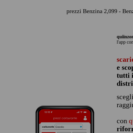
prezzi Benzina 2,099 - Ben
quiinzo
l'app co
scari
e sco
tutti
distr
scegl
raggi
con
q
rifor