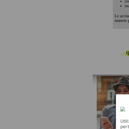
co
ma
Le accis
materie p
q
Util
pert