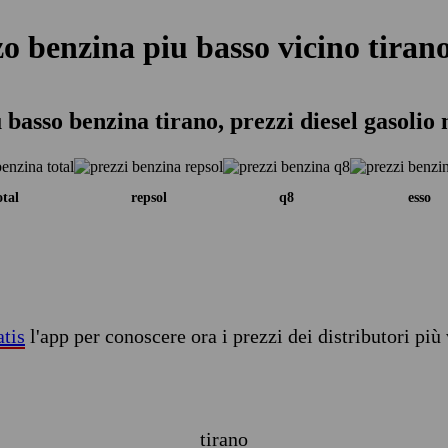
o benzina piu basso vicino tiran
 basso benzina tirano, prezzi diesel gasolio
otal
repsol
q8
esso
atis
l'app per conoscere ora i prezzi dei distributori più 
tirano