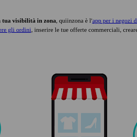
tua visibilità in zona
, quiinzona è l'
app per i negozi d
ere gli ordini
, inserire le tue offerte commerciali, crear