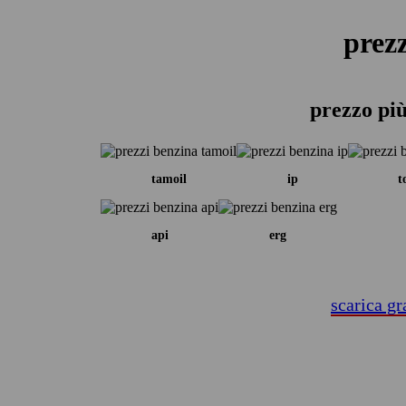
prezz
prezzo più
tamoil
ip
t
api
erg
scarica gr