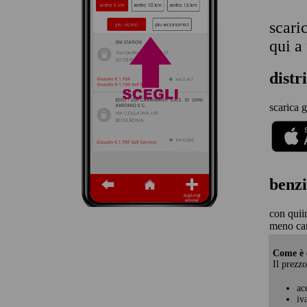
scari
qui a
distr
scarica g
benzi
con quii
meno car
Come è c
Il prezzo
ac
iv