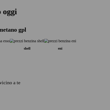
o oggi
 metano gpl
shell
eni
vicino a te