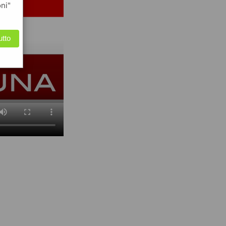
oni"
utto