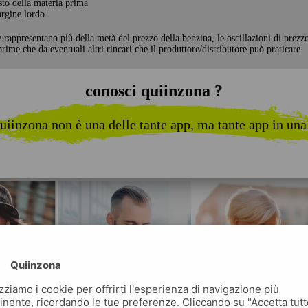
sto della materia prima
rgine lordo
e rappresentano più della metà del prezzo della benzina, le oscillazioni di prezz
rime che da eventuali altri rincari che il produttore/distributore può praticare.
conosci quiinzona ?
uiinzona non è una delle tante app, ma tante app in una
Quiinzona
izziamo i cookie per offrirti l'esperienza di navigazione più
inente, ricordando le tue preferenze. Cliccando su "Accetta tutt