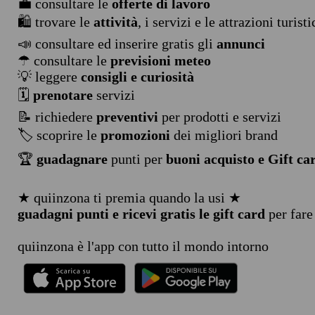
💼 consultare le
offerte di lavoro
🛍️ trovare le
attività
, i servizi e le attrazioni turist
📣 consultare ed inserire gratis gli
annunci
☂ consultare le
previsioni meteo
💡 leggere
consigli e curiosità
🗓️
prenotare
servizi
📝 richiedere
preventivi
per prodotti e servizi
🏷️ scoprire le
promozioni
dei migliori brand
🏆
guadagnare
punti per
buoni acquisto e Gift ca
★ quiinzona ti premia quando la usi ★
guadagni punti e ricevi gratis le gift card
per fare
quiinzona è l'app con tutto il mondo intorno