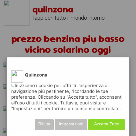
quiinzona
l'app con tutto il mondo intorno
prezzo benzina piu basso
vicino solarino oggi
Quiinzona
esso
api
repsol
Utilizziamo i cookie per offrirti l'esperienza di
navigazione più pertinente, ricordando le tue
preferenze. Cliccando su "Accetta tutto", acconsenti
ip
shell
total
all'uso di tutti i cookie. Tuttavia, puoi visitare
"Impostazioni" per fornire un consenso controllato.
tamoil
erg
eni
Rifiuta
Impostazioni
Accetta Tutto