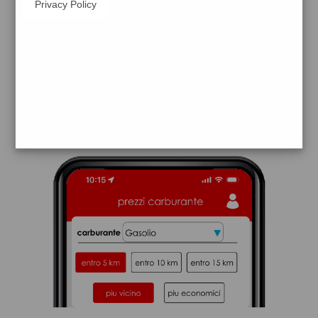
Privacy Policy
q8
solarino
prezzi Giap
prezzi Benzina 2,205 - Benzina 1,995
Self - Gasolio 2,325 - Gasolio 2,115 Self
trova il benzinaio vicino a te