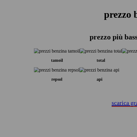
prezzo 
prezzo più bas
tamoil
total
repsol
api
scarica gr