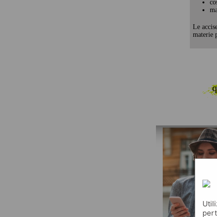
co
ma
Le accis
materie p
q
Util
pert