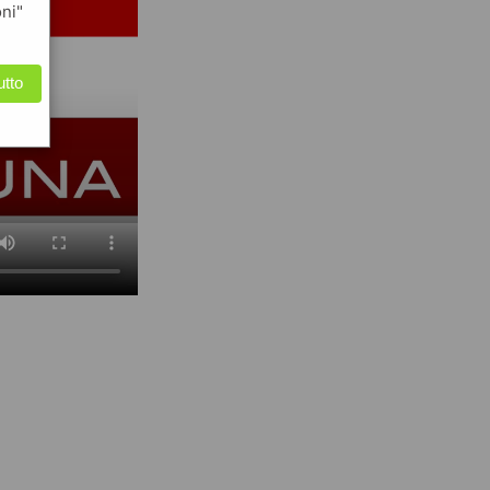
oni"
utto