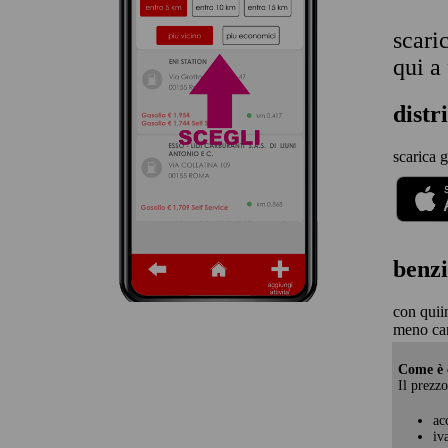
scari
qui a
distr
scarica g
benzi
con quii
meno ca
Come è c
Il prezzo
ac
iv