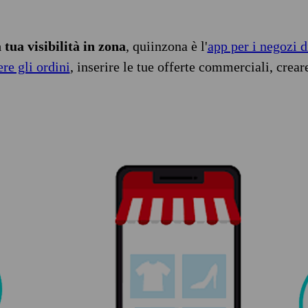
tua visibilità in zona
, quiinzona è l'
app per i negozi d
ere gli ordini
, inserire le tue offerte commerciali, crear