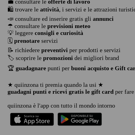
💼 consultare le
offerte di lavoro
🛍️ trovare le
attività
, i servizi e le attrazioni turist
📣 consultare ed inserire gratis gli
annunci
☂ consultare le
previsioni meteo
💡 leggere
consigli e curiosità
🗓️
prenotare
servizi
📝 richiedere
preventivi
per prodotti e servizi
🏷️ scoprire le
promozioni
dei migliori brand
🏆
guadagnare
punti per
buoni acquisto e Gift ca
★ quiinzona ti premia quando la usi ★
guadagni punti e ricevi gratis le gift card
per fare
quiinzona è l'app con tutto il mondo intorno