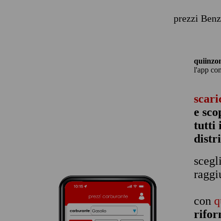
prezzi Benz
quiinzo
l'app co
scari
e sco
tutti
distr
scegl
raggi
con
q
rifor