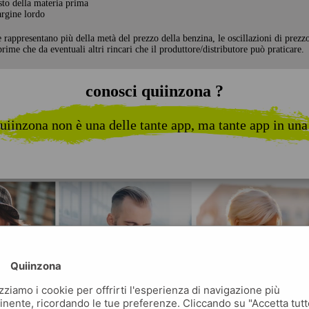
sto della materia prima
rgine lordo
e rappresentano più della metà del prezzo della benzina, le oscillazioni di prezz
rime che da eventuali altri rincari che il produttore/distributore può praticare.
conosci quiinzona ?
uiinzona non è una delle tante app, ma tante app in una
Quiinzona
izziamo i cookie per offrirti l'esperienza di navigazione più
inente, ricordando le tue preferenze. Cliccando su "Accetta tutt