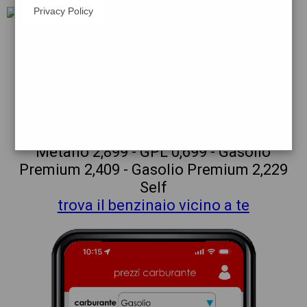
Privacy Policy
repsol
eni
san_@_benigno_@_canavese
prezzi Esso
prezzi Benzina 2,199 - Benzina 2,019
Self - Gasolio 2,249 - Gasolio 2,069 Self -
Metano 2,899 - GPL 0,699 - Gasolio
Premium 2,409 - Gasolio Premium 2,229
Self
trova il benzinaio vicino a te