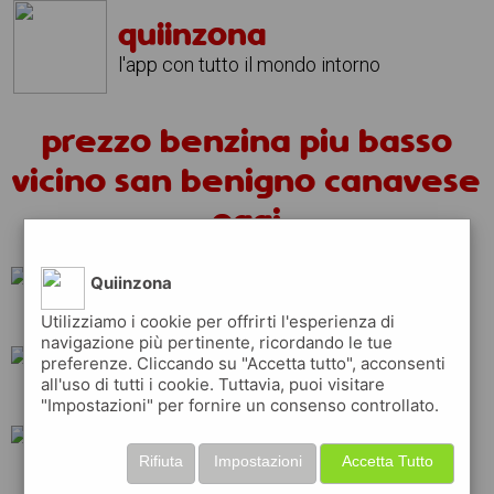
quiinzona
l'app con tutto il mondo intorno
prezzo benzina piu basso
vicino san benigno canavese
oggi
Quiinzona
total
q8
api
Utilizziamo i cookie per offrirti l'esperienza di
navigazione più pertinente, ricordando le tue
preferenze. Cliccando su "Accetta tutto", acconsenti
all'uso di tutti i cookie. Tuttavia, puoi visitare
esso
ip
shell
"Impostazioni" per fornire un consenso controllato.
Rifiuta
Impostazioni
Accetta Tutto
tamoil
erg