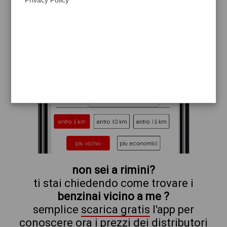
erg
non sei a rimini?
ti stai chiedendo come trovare i
benzinai vicino a me ?
semplice
scarica gratis
l'app per
conoscere ora i prezzi dei distributori