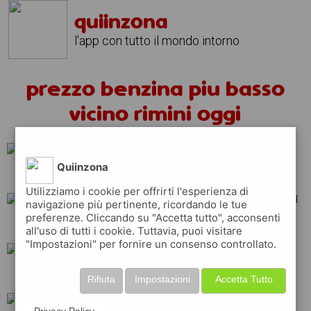
quiinzona
l'app con tutto il mondo intorno
prezzo benzina piu basso
vicino rimini oggi
Quiinzona
q8
api
total
Utilizziamo i cookie per offrirti l'esperienza di
navigazione più pertinente, ricordando le tue
preferenze. Cliccando su "Accetta tutto", acconsenti
repsol
eni
shell
all'uso di tutti i cookie. Tuttavia, puoi visitare
"Impostazioni" per fornire un consenso controllato.
esso
ip
tamoil
Rifiuta
Impostazioni
Accetta Tutto
Privacy Policy