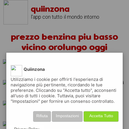
quiinzona
l'app con tutto il mondo intorno
prezzo benzina piu basso
vicino orolungo oggi
Quiinzona
repsol
erg
Utilizziamo i cookie per offrirti l'esperienza di
navigazione più pertinente, ricordando le tue
preferenze. Cliccando su "Accetta tutto", acconsenti
tamoil
shell
eni
all'uso di tutti i cookie. Tuttavia, puoi visitare
"Impostazioni" per fornire un consenso controllato.
ip
api
total
Rifiuta
Impostazioni
Accetta Tutto
Privacy Policy