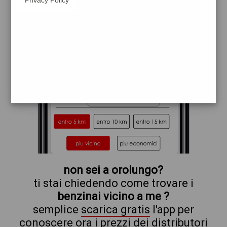
q8
esso
non sei a orolungo?
ti stai chiedendo come trovare i
benzinai vicino a me ?
semplice
scarica gratis
l'app per
conoscere ora i prezzi dei distributori