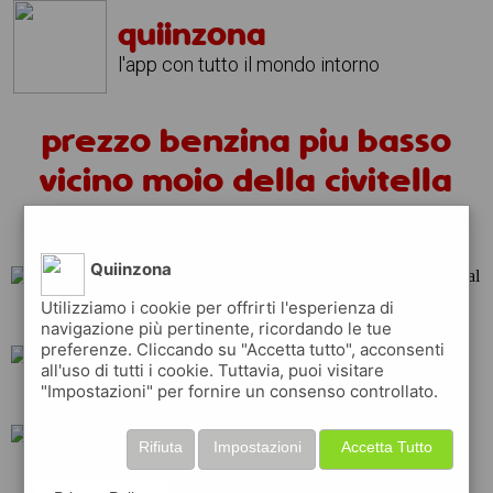
quiinzona
l'app con tutto il mondo intorno
prezzo benzina piu basso
vicino moio della civitella
oggi
Quiinzona
Utilizziamo i cookie per offrirti l'esperienza di
tamoil
esso
total
navigazione più pertinente, ricordando le tue
preferenze. Cliccando su "Accetta tutto", acconsenti
all'uso di tutti i cookie. Tuttavia, puoi visitare
"Impostazioni" per fornire un consenso controllato.
eni
api
repsol
Rifiuta
Impostazioni
Accetta Tutto
shell
erg
q8