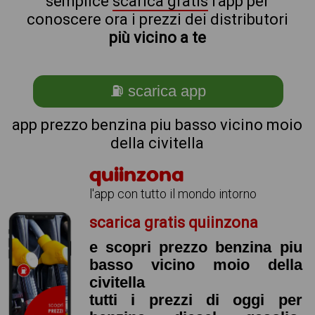
semplice
scarica gratis
l'app per
conoscere ora i prezzi dei distributori
più vicino a te
⛽ scarica app
app prezzo benzina piu basso vicino moio
della civitella
quiinzona
l'app con tutto il mondo intorno
scarica gratis quiinzona
e scopri prezzo benzina piu
basso vicino moio della
civitella
tutti i prezzi di oggi per