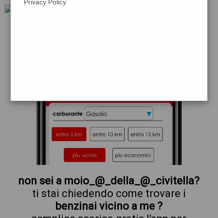
Privacy Policy
ip
non sei a moio_@_della_@_civitella?
ti stai chiedendo come trovare i
benzinai vicino a me ?