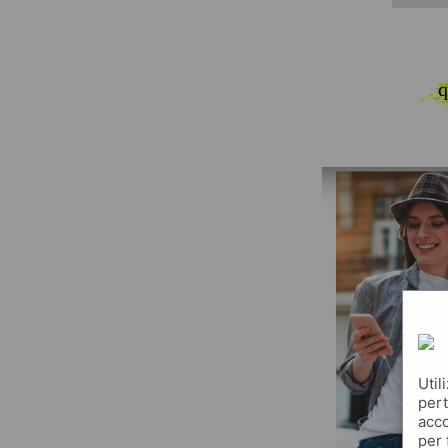
q
Util
pert
acco
per 