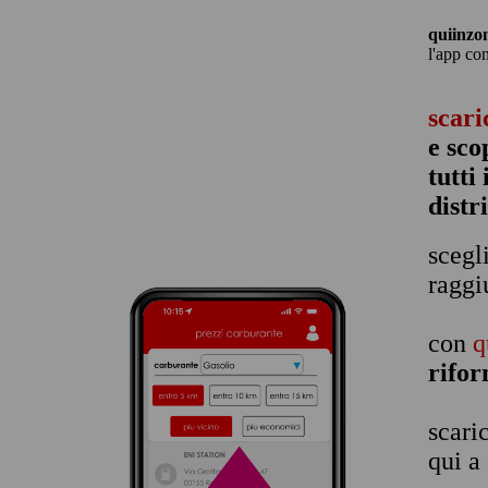
quiinzo
l'app co
scari
e sco
tutti
distr
scegl
raggi
con
q
rifor
scari
qui a