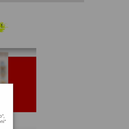
 !
o",
oni"