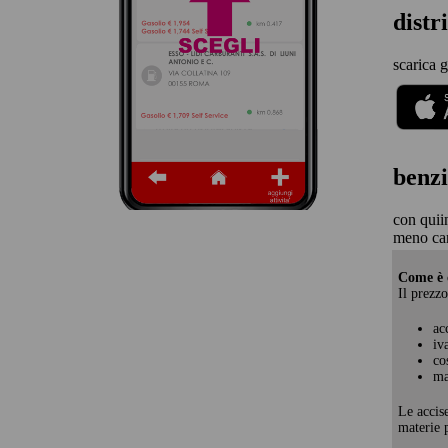
distr
scarica g
benzi
con quii
meno car
Come è c
Il prezzo
ac
iv
co
ma
Le accis
materie p