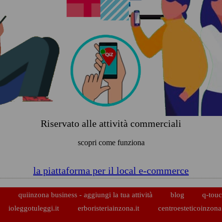
Riservato alle attività commerciali
scopri come funziona
la piattaforma per il local e-commerce
p
quiinzona business - aggiungi la tua attività
blog
q-touc
ioleggotuleggi.it
erboristeriainzona.it
centroesteticoinzona.