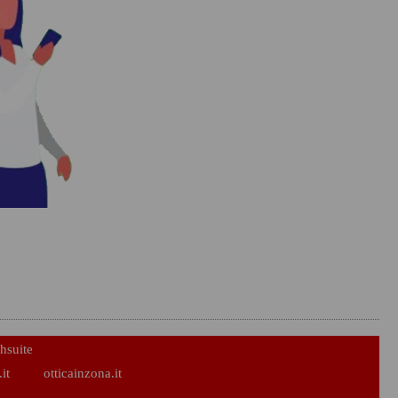
hsuite
it
otticainzona.it