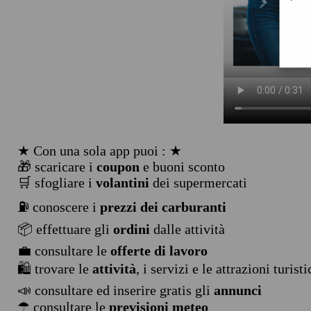
★ Con una sola app puoi : ★
🎁 scaricare i
coupon
e buoni sconto
🛒 sfogliare i
volantini
dei supermercati
⛽ conoscere i
prezzi dei carburanti
📦 effettuare gli
ordini
dalle attività
💼 consultare le
offerte di lavoro
🛍️ trovare le
attività
, i servizi e le attrazioni turist
📣 consultare ed inserire gratis gli
annunci
☂ consultare le
previsioni meteo