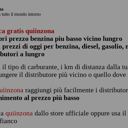
na
n tutto il mondo intorno
ca gratis quiinzona
pri prezzo benzina piu basso vicino lungro
 i prezzi di oggi per benzina, diesel, gasolio
ibutori a lungro
i il tipo di carburante, i km di distanza dalla t
ungere il distributore più vicino o quello dove 
uiinzona
raggiungi più facilmente i distributor
nimento al prezzo più basso
ca
quiinzona
dallo store ufficiale oppure usa i
 fianco