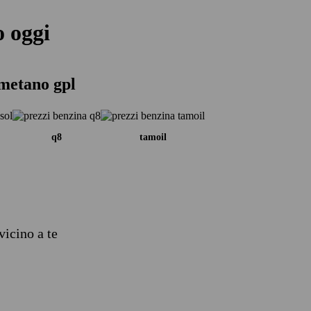
o oggi
 metano gpl
q8
tamoil
vicino a te