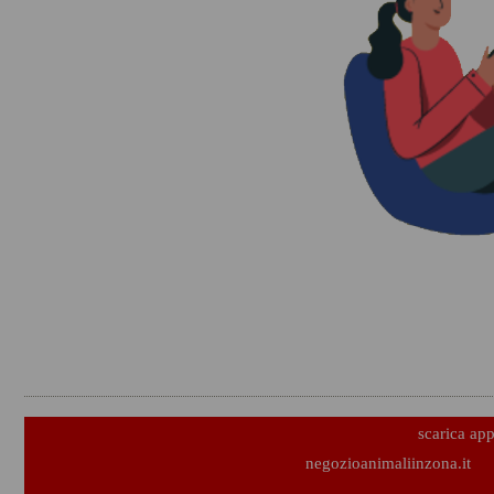
scarica ap
negozioanimaliinzona.it