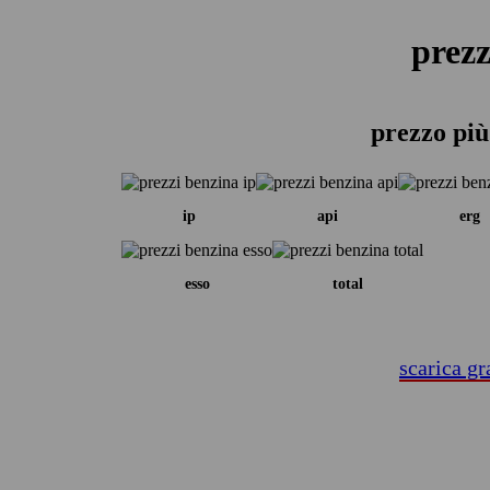
prezz
prezzo più
ip
api
erg
esso
total
scarica gr