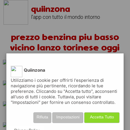
quiinzona
l'app con tutto il mondo intorno
prezzo benzina piu basso
vicino lanzo torinese oggi
Quiinzona
repsol
esso
api
Utilizziamo i cookie per offrirti l'esperienza di
navigazione più pertinente, ricordando le tue
preferenze. Cliccando su "Accetta tutto", acconsenti
q8
ip
erg
all'uso di tutti i cookie. Tuttavia, puoi visitare
"Impostazioni" per fornire un consenso controllato.
shell
total
Rifiuta
Impostazioni
Accetta Tutto