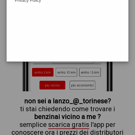
Privacy Policy
tamoil
eni
non sei a lanzo_@_torinese?
ti stai chiedendo come trovare i
benzinai vicino a me ?
semplice
scarica gratis
l'app per
conoscere ora i prezzi dei distributori