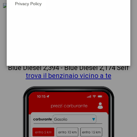
Privacy Policy
repsol
chiaravalle_@_centrale
prezzi Agip Eni
prezzi Benzina 2,224 - Benzina 2,004
Self - Gasolio 2,294 - Gasolio 2,074 Self -
Blue Diesel 2,394 - Blue Diesel 2,174 Self
trova il benzinaio vicino a te