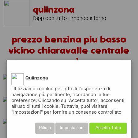
quiinzona
l'app con tutto il mondo intorno
prezzo benzina piu basso
vicino chiaravalle centrale
oggi
Quiinzona
Utilizziamo i cookie per offrirti l'esperienza di
ip
erg
esso
navigazione più pertinente, ricordando le tue
preferenze. Cliccando su "Accetta tutto", acconsenti
all'uso di tutti i cookie. Tuttavia, puoi visitare
total
eni
q8
"Impostazioni" per fornire un consenso controllato.
Rifiuta
Impostazioni
Accetta Tutto
shell
api
tamoil