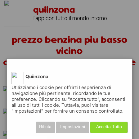
quiinzona
l'app con tutto il mondo intorno
prezzo benzina piu basso
vicino
castello%20del%20matese
oggi
Quiinzona
Utilizziamo i cookie per offrirti l'esperienza di
navigazione più pertinente, ricordando le tue
preferenze. Cliccando su "Accetta tutto", acconsenti
erg
api
repsol
all'uso di tutti i cookie. Tuttavia, puoi visitare
"Impostazioni" per fornire un consenso controllato.
total
shell
eni
Rifiuta
Impostazioni
Accetta Tutto