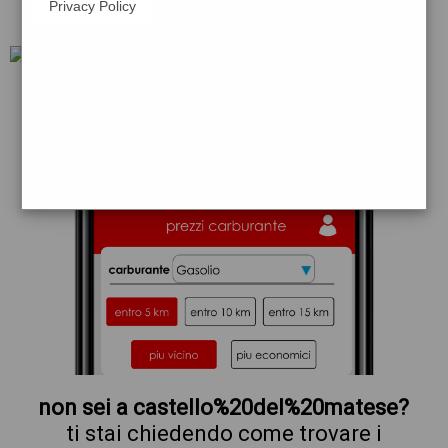
Privacy Policy
tamoil
ip
q8
esso
non sei a castello%20del%20matese?
ti stai chiedendo come trovare i