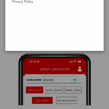
Privacy Policy
tamoil
besozzo
prezzi Q8
prezzi Benzina 1,999 Self - Gasolio 2,099
Self
trova il benzinaio vicino a te