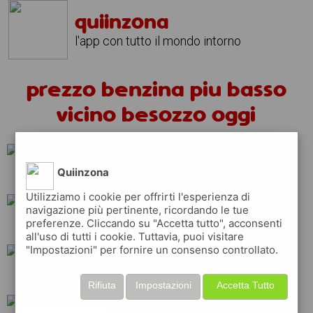
quiinzona
l'app con tutto il mondo intorno
prezzo benzina piu basso
vicino besozzo oggi
Quiinzona
eni
repsol
ip
Utilizziamo i cookie per offrirti l'esperienza di
navigazione più pertinente, ricordando le tue
preferenze. Cliccando su "Accetta tutto", acconsenti
erg
api
q8
all'uso di tutti i cookie. Tuttavia, puoi visitare
"Impostazioni" per fornire un consenso controllato.
esso
shell
total
Rifiuta
Impostazioni
Accetta Tutto