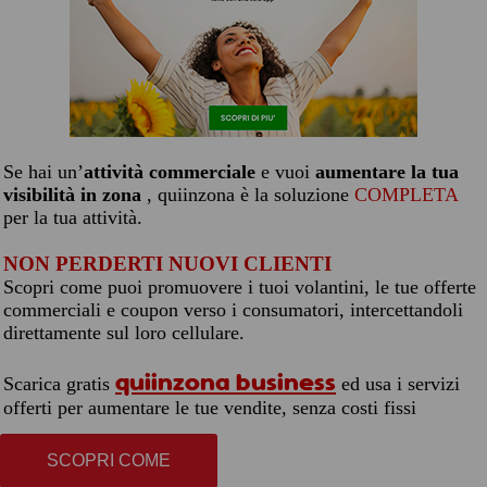
Se hai un’
attività commerciale
e vuoi
aumentare la tua
visibilità in zona
, quiinzona è la soluzione
COMPLETA
per la tua attività.
NON PERDERTI NUOVI CLIENTI
Scopri come puoi promuovere i tuoi volantini, le tue offerte
commerciali e coupon verso i consumatori, intercettandoli
direttamente sul loro cellulare.
quiinzona business
Scarica gratis
ed usa i servizi
offerti per aumentare le tue vendite, senza costi fissi
SCOPRI COME