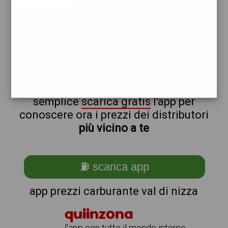
tamoil
non sei a val_@_di_@_nizza?
ti stai chiedendo come trovare i
benzinai vicino a me ?
semplice
scarica gratis
l'app per
conoscere ora i prezzi dei distributori
più vicino a te
⛽ scarica app
app prezzi carburante val di nizza
quiinzona
l'app con tutto il mondo intorno