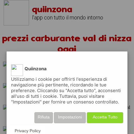
quiinzona
l'app con tutto il mondo intorno
prezzi carburante val di nizza
oggi
Quiinzona
q8
api
ip
Utilizziamo i cookie per offrirti l'esperienza di
navigazione più pertinente, ricordando le tue
preferenze. Cliccando su "Accetta tutto", acconsenti
all'uso di tutti i cookie. Tuttavia, puoi visitare
eni
erg
shell
"Impostazioni" per fornire un consenso controllato.
Rifiuta
Impostazioni
Accetta Tutto
repsol
esso
total
Privacy Policy