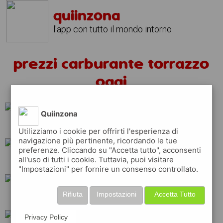
quiinzona
l'app con tutto il mondo intorno
prezzi carburante torrazzo
oggi
Quiinzona
shell
tamoil
Utilizziamo i cookie per offrirti l'esperienza di
navigazione più pertinente, ricordando le tue
preferenze. Cliccando su "Accetta tutto", acconsenti
all'uso di tutti i cookie. Tuttavia, puoi visitare
esso
q8
erg
"Impostazioni" per fornire un consenso controllato.
Rifiuta
Impostazioni
Accetta Tutto
api
ip
eni
Privacy Policy