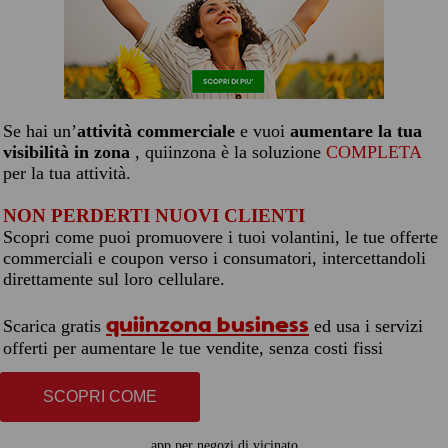
Se hai un’
attività commerciale
e vuoi
aumentare la tua
visibilità in zona
, quiinzona è la soluzione
COMPLETA
per la tua attività.
NON PERDERTI NUOVI CLIENTI
Scopri come puoi promuovere i tuoi volantini, le tue offerte
commerciali e coupon verso i consumatori, intercettandoli
direttamente sul loro cellulare.
quiinzona business
Scarica gratis
ed usa i servizi
offerti per aumentare le tue vendite, senza costi fissi
SCOPRI COME
app per negozi di vicinato