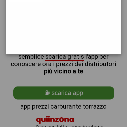
total
repsol
non sei a torrazzo?
ti stai chiedendo come trovare i
benzinai vicino a me ?
semplice
scarica gratis
l'app per
conoscere ora i prezzi dei distributori
più vicino a te
⛽ scarica app
app prezzi carburante torrazzo
quiinzona
l'app con tutto il mondo intorno