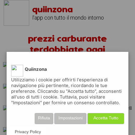
quiinzona
l'app con tutto il mondo intorno
prezzi carburante
terdobbiate oggi
Quiinzona
api
eni
total
Utilizziamo i cookie per offrirti l'esperienza di
navigazione più pertinente, ricordando le tue
preferenze. Cliccando su "Accetta tutto", acconsenti
all'uso di tutti i cookie. Tuttavia, puoi visitare
tamoil
ip
erg
"Impostazioni" per fornire un consenso controllato.
Rifiuta
Impostazioni
Accetta Tutto
esso
repsol
shell
Privacy Policy