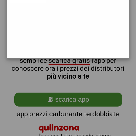
q8
non sei a terdobbiate?
ti stai chiedendo come trovare i
benzinai vicino a me ?
semplice
scarica gratis
l'app per
conoscere ora i prezzi dei distributori
più vicino a te
⛽ scarica app
app prezzi carburante terdobbiate
quiinzona
l'app con tutto il mondo intorno