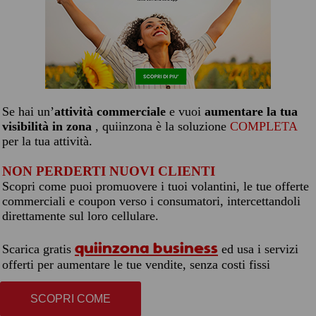
Se hai un’
attività commerciale
e vuoi
aumentare la tua
visibilità in zona
, quiinzona è la soluzione
COMPLETA
per la tua attività.
NON PERDERTI NUOVI CLIENTI
Scopri come puoi promuovere i tuoi volantini, le tue offerte
commerciali e coupon verso i consumatori, intercettandoli
direttamente sul loro cellulare.
quiinzona business
Scarica gratis
ed usa i servizi
offerti per aumentare le tue vendite, senza costi fissi
SCOPRI COME