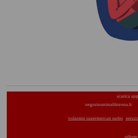
scarica ap
negozioanimaliinzona.it
volantini supermercati surbo
prezzo
offerte