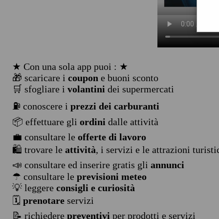
★ Con una sola app puoi : ★
🎁 scaricare i
coupon
e buoni sconto
🛒 sfogliare i
volantini
dei supermercati
⛽ conoscere i
prezzi dei carburanti
📦 effettuare gli
ordini
dalle attività
💼 consultare le
offerte di lavoro
🛍️ trovare le
attività
, i servizi e le attrazioni turist
📣 consultare ed inserire gratis gli
annunci
☂ consultare le
previsioni meteo
💡 leggere
consigli e curiosità
🗓️
prenotare
servizi
📝 richiedere
preventivi
per prodotti e servizi