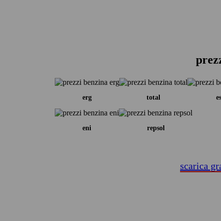
prezz
erg
total
e
eni
repsol
scarica gr