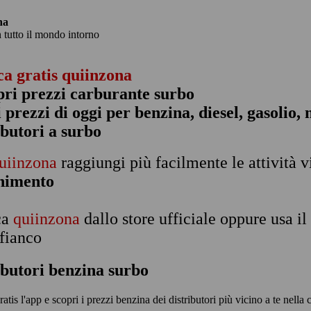
na
n tutto il mondo intorno
ca gratis quiinzona
pri prezzi carburante surbo
 i prezzi di oggi per benzina, diesel, gasolio
ibutori a surbo
uiinzona
raggiungi più facilmente le attività v
rnimento
ca
quiinzona
dallo store ufficiale oppure usa i
 fianco
ibutori benzina surbo
ratis l'app e scopri i prezzi benzina dei distributori più vicino a te nella c