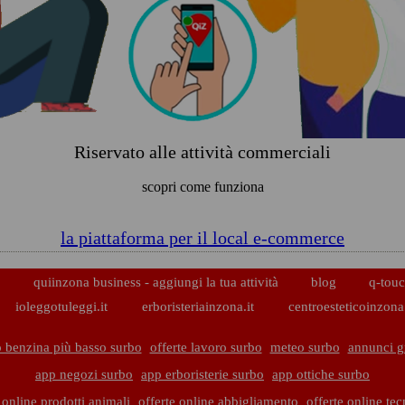
Riservato alle attività commerciali
scopri come funziona
la piattaforma per il local e-commerce
p
quiinzona business - aggiungi la tua attività
blog
q-touc
ioleggotuleggi.it
erboristeriainzona.it
centroesteticoinzona.
 benzina più basso surbo
offerte lavoro surbo
meteo surbo
annunci gr
app negozi surbo
app erboristerie surbo
app ottiche surbo
 online prodotti animali
offerte online abbigliamento
offerte online te