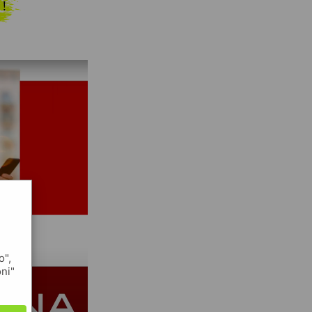
 !
o",
oni"