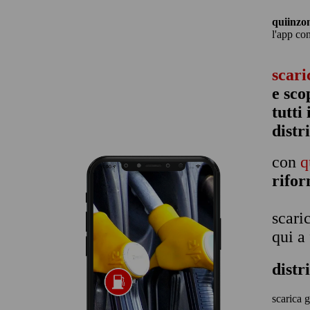
quiinzo
l'app co
scari
e sco
tutti
distr
con
q
rifo
scari
qui a
distr
scarica g