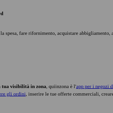
rd
 la spesa, fare rifornimento, acquistare abbigliamento, 
tua visibilità in zona
, quiinzona è l'
app per i negozi d
ere gli ordini
, inserire le tue offerte commerciali, crear