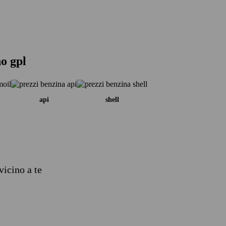
no gpl
api
shell
vicino a te