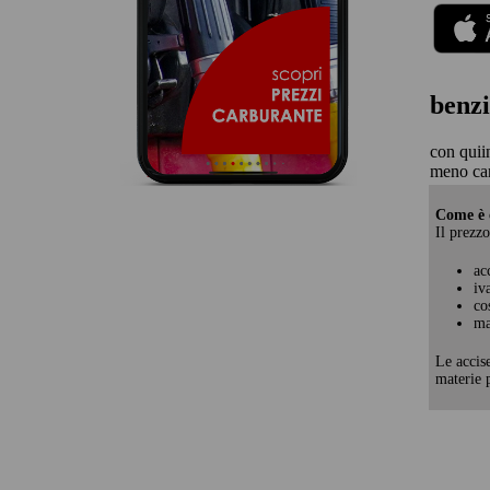
benzi
con quii
meno car
Come è c
Il prezzo
ac
iv
co
ma
Le accis
materie p