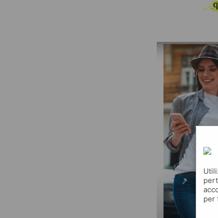
q
Util
pert
acco
per 