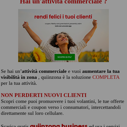
Hai un'attività commerciale ?
Se hai un’
attività commerciale
e vuoi
aumentare la tua
visibilità in zona
, quiinzona è la soluzione
COMPLETA
per la tua attività.
NON PERDERTI NUOVI CLIENTI
Scopri come puoi promuovere i tuoi volantini, le tue offerte
commerciali e coupon verso i consumatori, intercettandoli
direttamente sul loro cellulare.
quiinzona business
Scarica gratis
ed usa i servizi