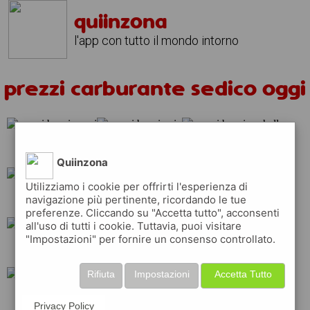
quiinzona
l'app con tutto il mondo intorno
prezzi carburante sedico oggi
api
ip
shell
Quiinzona
Utilizziamo i cookie per offrirti l'esperienza di
navigazione più pertinente, ricordando le tue
esso
q8
eni
preferenze. Cliccando su "Accetta tutto", acconsenti
all'uso di tutti i cookie. Tuttavia, puoi visitare
"Impostazioni" per fornire un consenso controllato.
erg
repsol
Rifiuta
Impostazioni
Accetta Tutto
tamoil
total
Privacy Policy