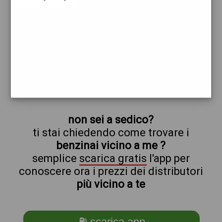
sedico
prezzi Esso
prezzi Benzina 2,209 - Benzina 2,019
Self - Gasolio 2,299 - Gasolio 2,109 Self -
Blue Diesel 2,399 - Blue Diesel 2,209 Self
trova il benzinaio vicino a te
non sei a sedico?
ti stai chiedendo come trovare i
benzinai vicino a me ?
semplice
scarica gratis
l'app per
conoscere ora i prezzi dei distributori
più vicino a te
⛽ scarica app