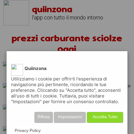
quiinzona
l'app con tutto il mondo intorno
prezzi carburante sciolze
oggi
Quiinzona
api
eni
q8
Utilizziamo i cookie per offrirti l'esperienza di
navigazione più pertinente, ricordando le tue
preferenze. Cliccando su "Accetta tutto", acconsenti
all'uso di tutti i cookie. Tuttavia, puoi visitare
total
tamoil
esso
"Impostazioni" per fornire un consenso controllato.
Rifiuta
Impostazioni
Accetta Tutto
shell
erg
ip
Privacy Policy