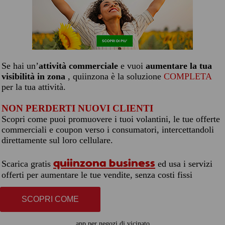
Se hai un’
attività commerciale
e vuoi
aumentare la tua
visibilità in zona
, quiinzona è la soluzione
COMPLETA
per la tua attività.
NON PERDERTI NUOVI CLIENTI
Scopri come puoi promuovere i tuoi volantini, le tue offerte
commerciali e coupon verso i consumatori, intercettandoli
direttamente sul loro cellulare.
quiinzona business
Scarica gratis
ed usa i servizi
offerti per aumentare le tue vendite, senza costi fissi
SCOPRI COME
app per negozi di vicinato