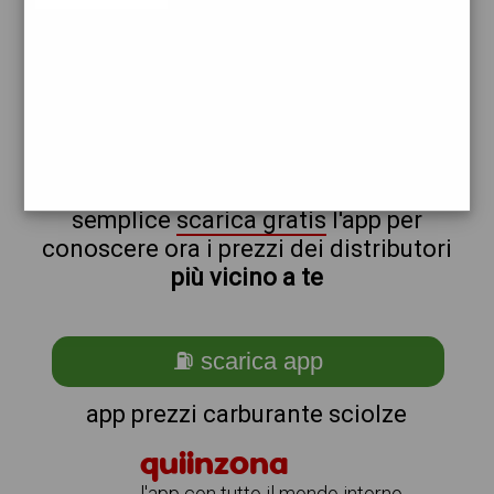
repsol
non sei a sciolze?
ti stai chiedendo come trovare i
benzinai vicino a me ?
semplice
scarica gratis
l'app per
conoscere ora i prezzi dei distributori
più vicino a te
⛽ scarica app
app prezzi carburante sciolze
quiinzona
l'app con tutto il mondo intorno