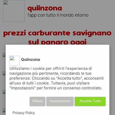
quiinzona
l'app con tutto il mondo intorno
prezzi carburante savignano
sul panaro oggi
Quiinzona
shell
erg
ip
Utilizziamo i cookie per offrirti l'esperienza di
navigazione più pertinente, ricordando le tue
preferenze. Cliccando su "Accetta tutto", acconsenti
all'uso di tutti i cookie. Tuttavia, puoi visitare
esso
total
q8
"Impostazioni" per fornire un consenso controllato.
Rifiuta
Impostazioni
Accetta Tutto
tamoil
eni
api
Privacy Policy