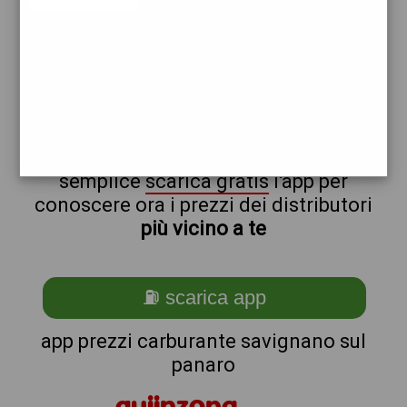
repsol
non sei a savignano_@_sul_@_panaro?
ti stai chiedendo come trovare i
benzinai vicino a me ?
semplice
scarica gratis
l'app per
conoscere ora i prezzi dei distributori
più vicino a te
⛽ scarica app
app prezzi carburante savignano sul
panaro
quiinzona