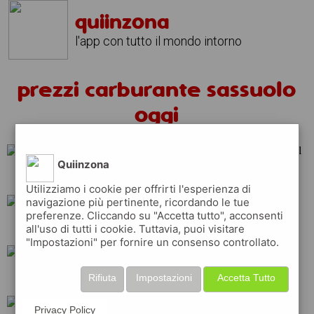
quiinzona
l'app con tutto il mondo intorno
prezzi carburante sassuolo
oggi
Quiinzona
erg
shell
repsol
Utilizziamo i cookie per offrirti l'esperienza di
navigazione più pertinente, ricordando le tue
preferenze. Cliccando su "Accetta tutto", acconsenti
eni
esso
q8
all'uso di tutti i cookie. Tuttavia, puoi visitare
"Impostazioni" per fornire un consenso controllato.
ip
api
tamoil
Rifiuta
Impostazioni
Accetta Tutto
Privacy Policy