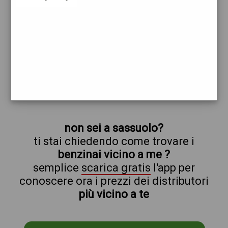
total
sassuolo
prezzi Pompe Bianche
prezzi Benzina 1,989 Self - Gasolio 2,079
Self - GPL 0,719
trova il benzinaio vicino a te
non sei a sassuolo?
ti stai chiedendo come trovare i
benzinai vicino a me ?
semplice
scarica gratis
l'app per
conoscere ora i prezzi dei distributori
più vicino a te