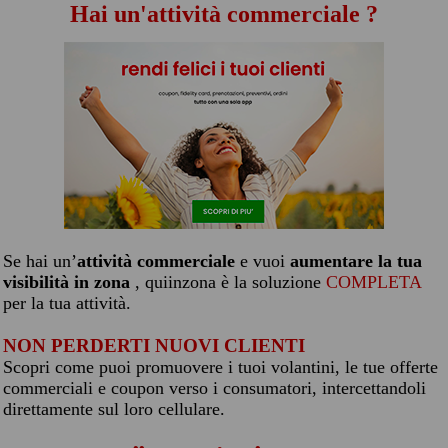
Hai un'attività commerciale ?
Se hai un’
attività commerciale
e vuoi
aumentare la tua
visibilità in zona
, quiinzona è la soluzione
COMPLETA
per la tua attività.
NON PERDERTI NUOVI CLIENTI
Scopri come puoi promuovere i tuoi volantini, le tue offerte
commerciali e coupon verso i consumatori, intercettandoli
direttamente sul loro cellulare.