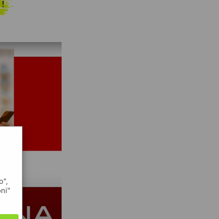
 !
o",
oni"