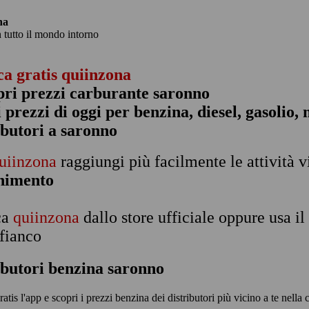
na
n tutto il mondo intorno
ca gratis quiinzona
pri prezzi carburante saronno
 i prezzi di oggi per benzina, diesel, gasolio
ibutori a saronno
uiinzona
raggiungi più facilmente le attività v
rnimento
ca
quiinzona
dallo store ufficiale oppure usa i
 fianco
ibutori benzina saronno
ratis l'app e scopri i prezzi benzina dei distributori più vicino a te nella 