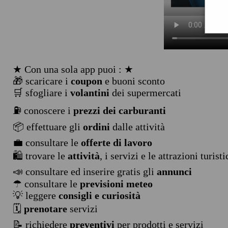
★ Con una sola app puoi : ★
🎁 scaricare i
coupon
e buoni sconto
🛒 sfogliare i
volantini
dei supermercati
⛽ conoscere i
prezzi dei carburanti
📦 effettuare gli
ordini
dalle attività
💼 consultare le
offerte di lavoro
🛍️ trovare le
attività
, i servizi e le attrazioni turist
📣 consultare ed inserire gratis gli
annunci
☂ consultare le
previsioni meteo
💡 leggere
consigli e curiosità
🗓️
prenotare
servizi
📝 richiedere
preventivi
per prodotti e servizi