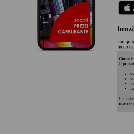
benzi
con quii
meno ca
Come è c
Il prezzo
ac
iv
co
ma
Le accis
materie p