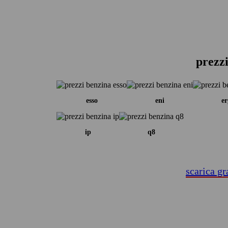
prezzi
esso
eni
er
ip
q8
scarica gr