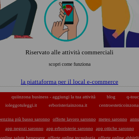
Riservato alle attività commerciali
scopri come funziona
la piattaforma per il local e-commerce
p
quiinzona business - aggiungi la tua attività
blog
q-touc
ioleggotuleggi.it
erboristeriainzona.it
centroesteticoinzona.
benzina più basso saronno
offerte lavoro saronno
meteo saronno
annu
app negozi saronno
app erboristerie saronno
app ottiche saronno
 online salute benessere
offerte online tecnologia
offerte online abbig