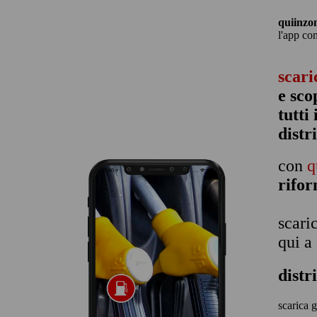
quiinzo
l'app co
scari
e sco
tutti
distr
con
q
rifo
scari
qui a
distr
scarica g