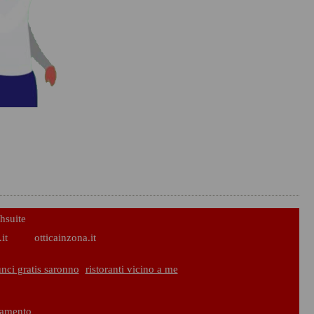
hsuite
it
otticainzona.it
nci gratis saronno
ristoranti vicino a me
liamento