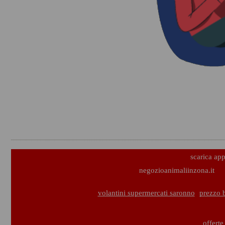
scarica ap
negozioanimaliinzona.it
volantini supermercati saronno
prezzo 
offerte