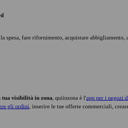
rd
 la spesa, fare rifornimento, acquistare abbigliamento, 
tua visibilità in zona
, quiinzona è l'
app per i negozi d
ere gli ordini
, inserire le tue offerte commerciali, crear