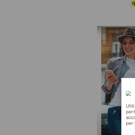
q
Util
pert
acco
per 