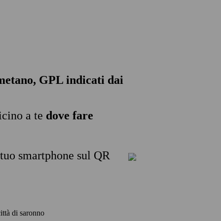
, metano, GPL indicati dai
icino a te
dove fare
l tuo smartphone sul QR
città di saronno