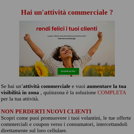
Hai un'attività commerciale ?
Se hai un’
attività commerciale
e vuoi
aumentare la tua
visibilità in zona
, quiinzona è la soluzione
COMPLETA
per la tua attività.
NON PERDERTI NUOVI CLIENTI
Scopri come puoi promuovere i tuoi volantini, le tue offerte
commerciali e coupon verso i consumatori, intercettandoli
direttamente sul loro cellulare.