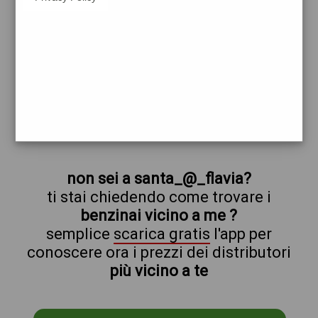
tamoil
santa_@_flavia
prezzi EOS
prezzi Benzina 1,999 Self - Gasolio 2,099
Self
trova il benzinaio vicino a te
non sei a santa_@_flavia?
ti stai chiedendo come trovare i
benzinai vicino a me ?
semplice
scarica gratis
l'app per
conoscere ora i prezzi dei distributori
più vicino a te