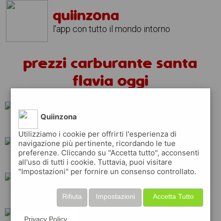
quiinzona
l'app con tutto il mondo intorno
prezzi carburante santa
flavia oggi
Quiinzona
repsol
eni
ip
Utilizziamo i cookie per offrirti l'esperienza di
navigazione più pertinente, ricordando le tue
preferenze. Cliccando su "Accetta tutto", acconsenti
esso
erg
api
all'uso di tutti i cookie. Tuttavia, puoi visitare
"Impostazioni" per fornire un consenso controllato.
shell
q8
total
Rifiuta
Impostazioni
Accetta Tutto
Privacy Policy