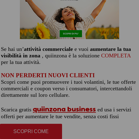
Se hai un’
attività commerciale
e vuoi
aumentare la tua
visibilità in zona
, quiinzona è la soluzione
COMPLETA
per la tua attività.
NON PERDERTI NUOVI CLIENTI
Scopri come puoi promuovere i tuoi volantini, le tue offerte
commerciali e coupon verso i consumatori, intercettandoli
direttamente sul loro cellulare.
quiinzona business
Scarica gratis
ed usa i servizi
offerti per aumentare le tue vendite, senza costi fissi
SCOPRI COME