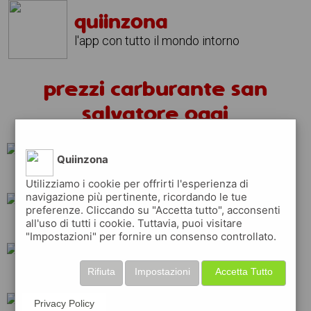
quiinzona
l'app con tutto il mondo intorno
prezzi carburante san
salvatore oggi
Quiinzona
erg
api
esso
Utilizziamo i cookie per offrirti l'esperienza di
navigazione più pertinente, ricordando le tue
preferenze. Cliccando su "Accetta tutto", acconsenti
all'uso di tutti i cookie. Tuttavia, puoi visitare
ip
eni
q8
"Impostazioni" per fornire un consenso controllato.
Rifiuta
Impostazioni
Accetta Tutto
tamoil
repsol
Privacy Policy