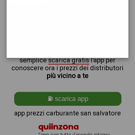
total
shell
non sei a san_@_salvatore?
ti stai chiedendo come trovare i
benzinai vicino a me ?
semplice
scarica gratis
l'app per
conoscere ora i prezzi dei distributori
più vicino a te
⛽ scarica app
app prezzi carburante san salvatore
quiinzona
l'app con tutto il mondo intorno