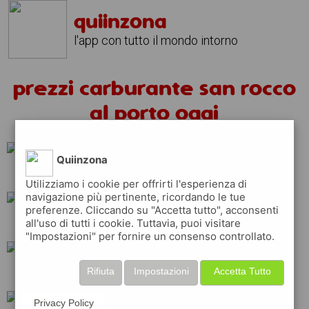
quiinzona
l'app con tutto il mondo intorno
prezzi carburante san rocco
al porto oggi
Quiinzona
api
tamoil
eni
Utilizziamo i cookie per offrirti l'esperienza di
navigazione più pertinente, ricordando le tue
preferenze. Cliccando su "Accetta tutto", acconsenti
all'uso di tutti i cookie. Tuttavia, puoi visitare
shell
erg
total
"Impostazioni" per fornire un consenso controllato.
Rifiuta
Impostazioni
Accetta Tutto
q8
esso
ip
Privacy Policy