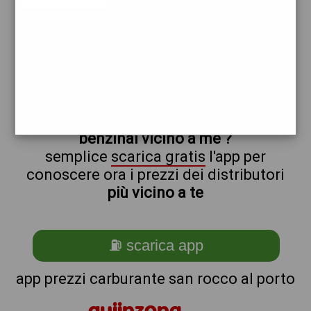
repsol
non sei a
san_@_rocco_@_al_@_porto?
ti stai chiedendo come trovare i
benzinai vicino a me ?
semplice
scarica gratis
l'app per
conoscere ora i prezzi dei distributori
più vicino a te
⛽ scarica app
app prezzi carburante san rocco al porto
quiinzona