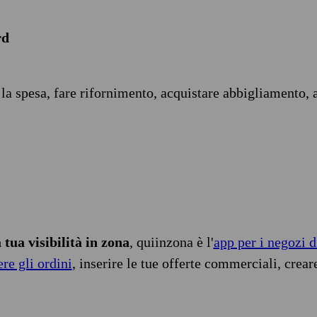
rd
 la spesa, fare rifornimento, acquistare abbigliamento, 
tua visibilità in zona
, quiinzona è l'
app per i negozi d
ere gli ordini
, inserire le tue offerte commerciali, crear