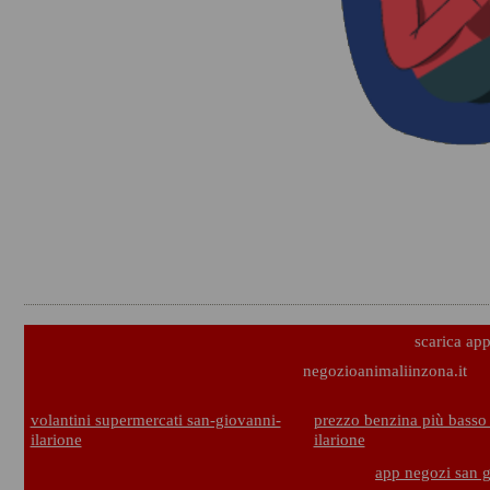
scarica ap
negozioanimaliinzona.it
volantini supermercati san-giovanni-
prezzo benzina più basso
ilarione
ilarione
app negozi san g