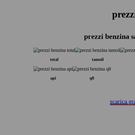
prezz
prezzi benzina 
total
tamoil
api
q8
scarica gr