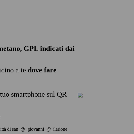
, metano, GPL indicati dai
icino a te
dove fare
l tuo smartphone sul QR
e
lla città di san_@_giovanni_@_ilarione