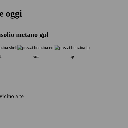
e oggi
solio metano gpl
l
eni
ip
vicino a te