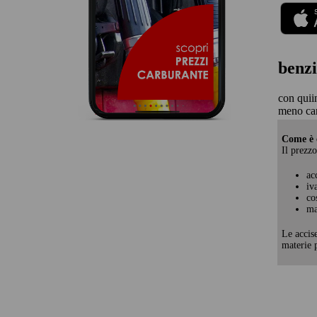
benzi
con quii
meno ca
Come è c
Il prezzo
ac
iv
co
ma
Le accis
materie p