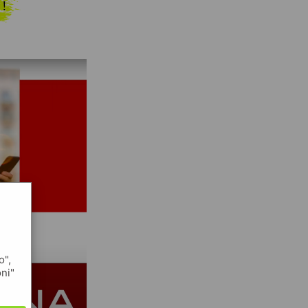
 !
o",
oni"