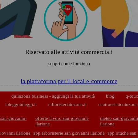
Riservato alle attività commerciali
scopri come funziona
la piattaforma per il local e-commerce
p
quiinzona business - aggiungi la tua attività
blog
q-touc
ioleggotuleggi.it
erboristeriainzona.it
centroesteticoinzona.
 san-giovanni-
offerte lavoro san-giovanni-
meteo san-giovanni
ilarione
ilarione
iovanni ilarione
app erboristerie san giovanni ilarione
app ottiche san 