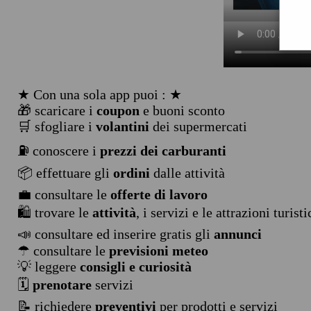
★ Con una sola app puoi : ★
🎁 scaricare i
coupon
e buoni sconto
🛒 sfogliare i
volantini
dei supermercati
⛽ conoscere i
prezzi dei carburanti
📦 effettuare gli
ordini
dalle attività
💼 consultare le
offerte di lavoro
🛍️ trovare le
attività
, i servizi e le attrazioni turist
📣 consultare ed inserire gratis gli
annunci
☂ consultare le
previsioni meteo
💡 leggere
consigli e curiosità
🗓️
prenotare
servizi
📝 richiedere
preventivi
per prodotti e servizi