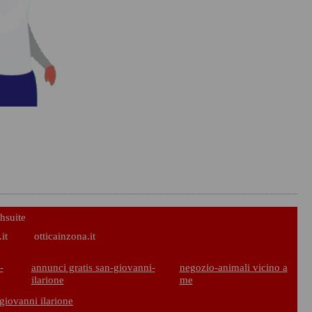
hsuite
it
otticainzona.it
-
annunci gratis san-giovanni-
negozio-animali vicino a
ilarione
me
giovanni ilarione