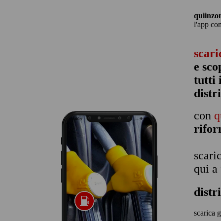
quiinzo
l'app co
scari
e sco
tutti
distr
con
q
rifo
scari
qui a
distr
scarica g