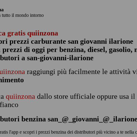
na
n tutto il mondo intorno
ca gratis quiinzona
pri prezzi carburante san giovanni ilarione
 i prezzi di oggi per benzina, diesel, gasolio
ibutori a san-giovanni-ilarione
uiinzona
raggiungi più facilmente le attività v
rnimento
ca
quiinzona
dallo store ufficiale oppure usa i
 fianco
ibutori benzina san_@_giovanni_@_ilarion
ratis l'app e scopri i prezzi benzina dei distributori più vicino a te ne