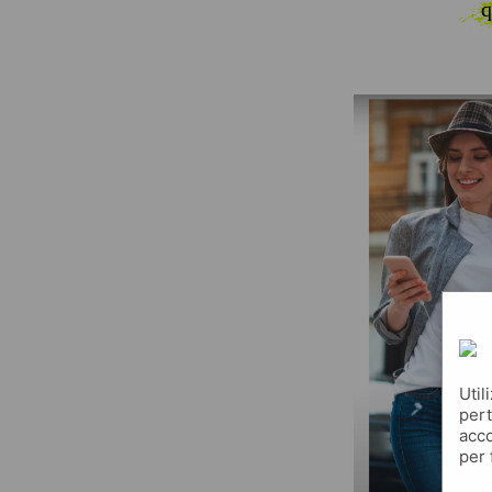
q
Util
pert
acco
per 