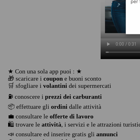
per 
★ Con una sola app puoi : ★
🎁 scaricare i
coupon
e buoni sconto
🛒 sfogliare i
volantini
dei supermercati
⛽ conoscere i
prezzi dei carburanti
📦 effettuare gli
ordini
dalle attività
💼 consultare le
offerte di lavoro
🛍️ trovare le
attività
, i servizi e le attrazioni turist
📣 consultare ed inserire gratis gli
annunci