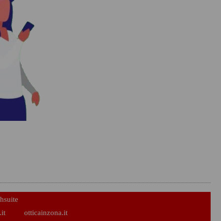
hsuite
it
otticainzona.it