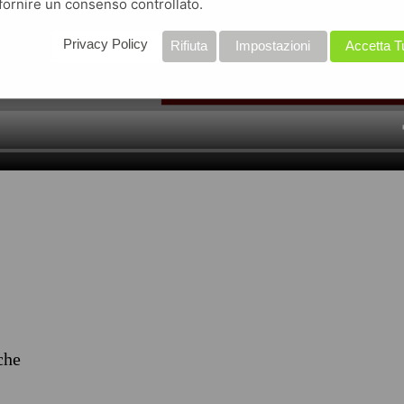
fornire un consenso controllato.
Privacy Policy
Rifiuta
Impostazioni
Accetta T
iche