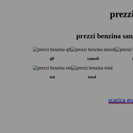
prezz
prezzi benzina sa
q8
tamoil
eni
total
scarica gr