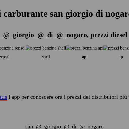
i carburante san giorgio di nogar
n_@_giorgio_@_di_@_nogaro, prezzi diesel 
repsol
shell
api
ip
atis
l'app per conoscere ora i prezzi dei distributori più 
san_@_giorgio_@_di_@_nogaro