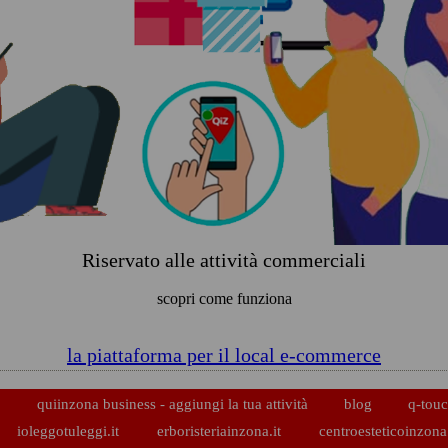
Riservato alle attività commerciali
scopri come funziona
la piattaforma per il local e-commerce
p
quiinzona business - aggiungi la tua attività
blog
q-touc
ioleggotuleggi.it
erboristeriainzona.it
centroesteticoinzona.