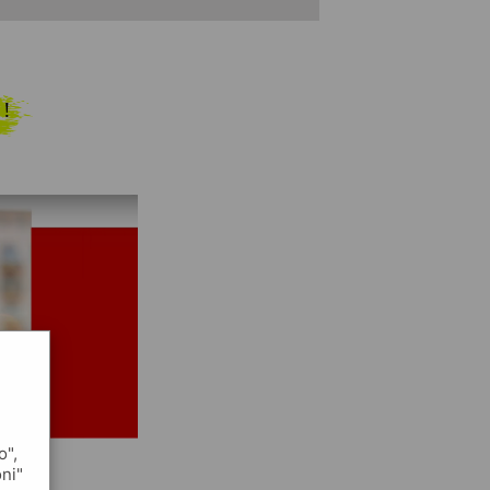
 !
o",
oni"