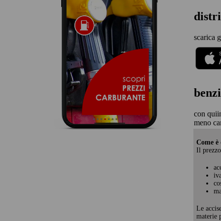
dist
scarica 
benzi
con quii
meno ca
Come è c
Il prezzo
ac
iv
co
ma
Le accis
materie p