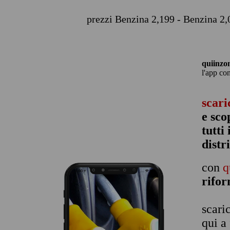
prezzi Benzina 2,199 - Benzina 2,0
quiinzo
l'app co
scari
e sco
tutti
distr
con
q
rifo
scari
qui a