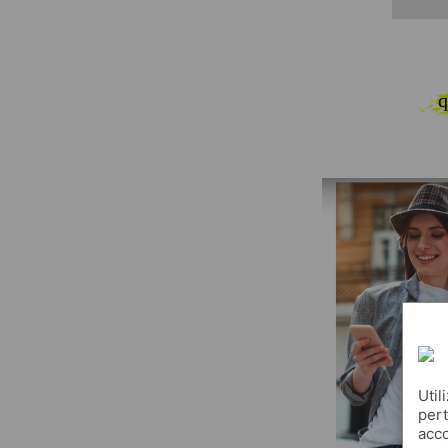
q
Util
pert
acco