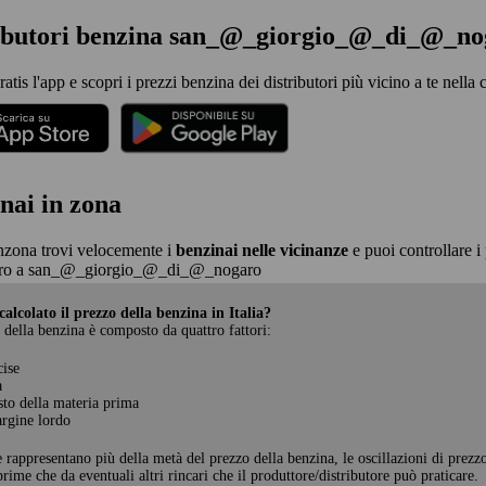
ributori benzina san_@_giorgio_@_di_@_no
gratis l'app e scopri i prezzi benzina dei distributori più vicino a te 
nai in zona
nzona trovi velocemente i
benzinai nelle vicinanze
e puoi controllare i 
ro a san_@_giorgio_@_di_@_nogaro
alcolato il prezzo della benzina in Italia?
 della benzina è composto da quattro fattori:
cise
a
sto della materia prima
rgine lordo
e rappresentano più della metà del prezzo della benzina, le oscillazioni di prezz
rime che da eventuali altri rincari che il produttore/distributore può praticare.