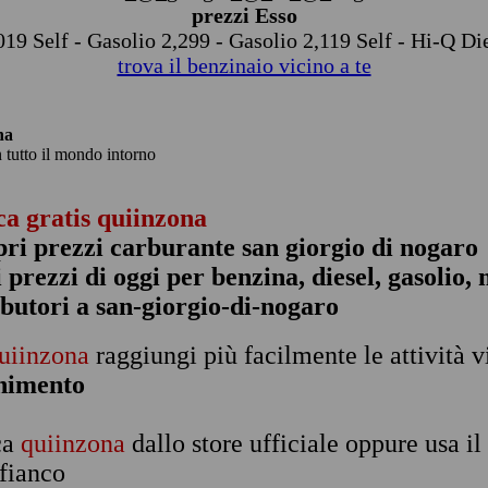
prezzi Esso
19 Self - Gasolio 2,299 - Gasolio 2,119 Self - Hi-Q Di
trova il benzinaio vicino a te
na
n tutto il mondo intorno
ca gratis quiinzona
pri prezzi carburante san giorgio di nogaro
 i prezzi di oggi per benzina, diesel, gasolio
ibutori a san-giorgio-di-nogaro
uiinzona
raggiungi più facilmente le attività v
rnimento
ca
quiinzona
dallo store ufficiale oppure usa i
 fianco