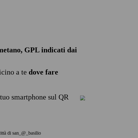
, metano, GPL indicati dai
icino a te
dove fare
l tuo smartphone sul QR
 città di san_@_basilio