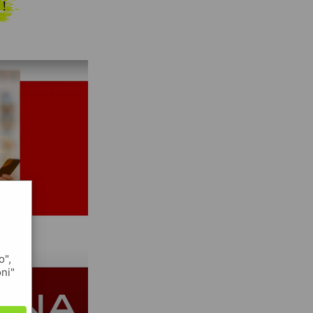
 !
o",
oni"