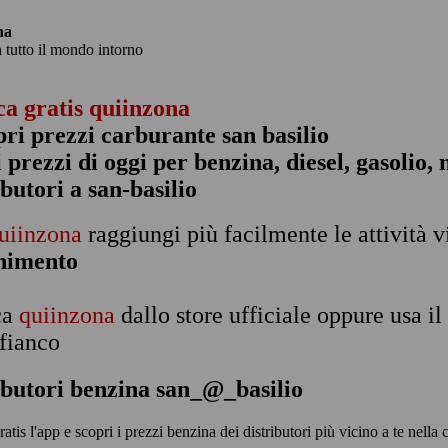
na
n tutto il mondo intorno
ca gratis quiinzona
pri prezzi carburante san basilio
 i prezzi di oggi per benzina, diesel, gasolio
ibutori a san-basilio
uiinzona
raggiungi più facilmente le attività v
rnimento
ca
quiinzona
dallo store ufficiale oppure usa i
 fianco
ibutori benzina san_@_basilio
ratis l'app e scopri i prezzi benzina dei distributori più vicino a te nella