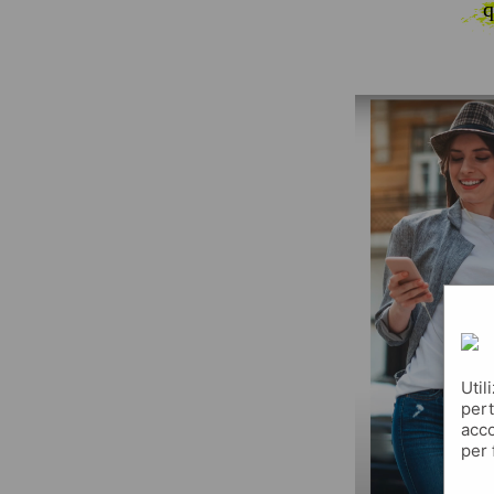
q
Util
pert
acco
per 