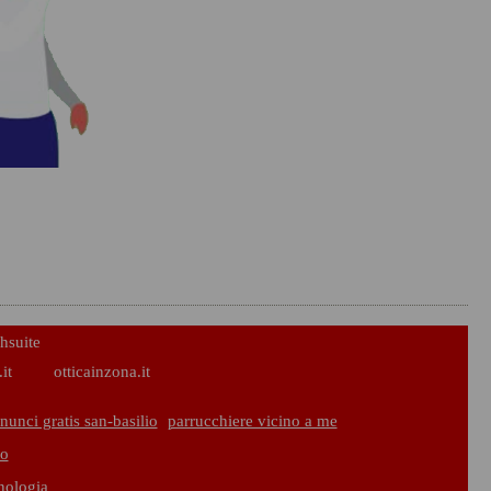
hsuite
it
otticainzona.it
nunci gratis san-basilio
parrucchiere vicino a me
io
cnologia