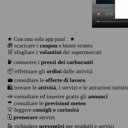
★ Con una sola app puoi : ★
🎁 scaricare i
coupon
e buoni sconto
🛒 sfogliare i
volantini
dei supermercati
⛽ conoscere i
prezzi dei carburanti
📦 effettuare gli
ordini
dalle attività
💼 consultare le
offerte di lavoro
🛍️ trovare le
attività
, i servizi e le attrazioni turist
📣 consultare ed inserire gratis gli
annunci
☂ consultare le
previsioni meteo
💡 leggere
consigli e curiosità
🗓️
prenotare
servizi
📝 richiedere
preventivi
per prodotti e servizi