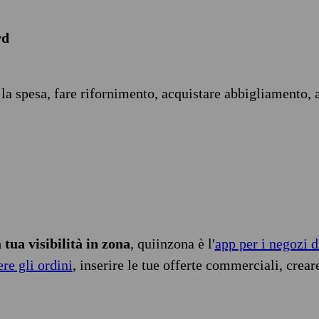
rd
 la spesa, fare rifornimento, acquistare abbigliamento, 
tua visibilità in zona
, quiinzona è l'
app per i negozi d
ere gli ordini
, inserire le tue offerte commerciali, crear