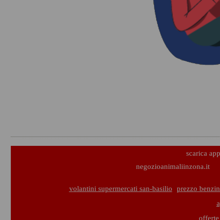
scarica ap
negozioanimaliinzona.it
volantini supermercati san-basilio
prezzo benzin
a
offerte