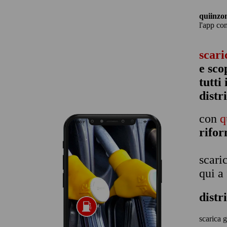
quiinzo
l'app co
scari
e sco
tutti
distr
con
q
rifo
scari
qui a
distr
scarica g