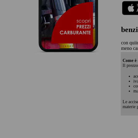
benzi
con quii
meno ca
Come è c
Il prezzo
ac
iv
co
ma
Le accis
materie p