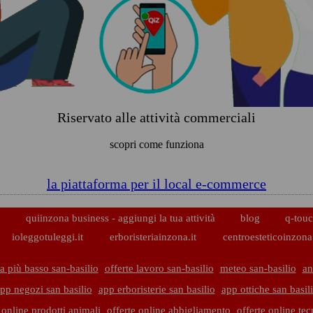
Riservato alle attività commerciali
scopri come funziona
la piattaforma per il local e-commerce
p
quiinzona business - aggiungi la tua attività
blog
q-touc
ioleggotuleggi.it
erboristeriainzona.it
centroesteticoinzona.
a più basso san-basilio
offerte lavoro san-basilio
meteo san-basilio
an
pp negozi san basilio
app erboristerie san basilio
app ottiche san basil
 online prodotti animali
offerte online abbigliamento
offerte online te