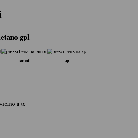
i
metano gpl
tamoil
api
vicino a te