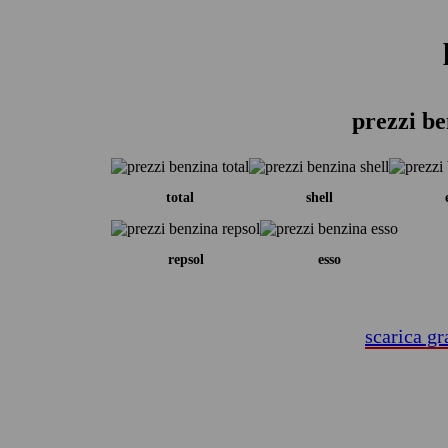
prezzi be
total
shell
repsol
esso
scarica gr