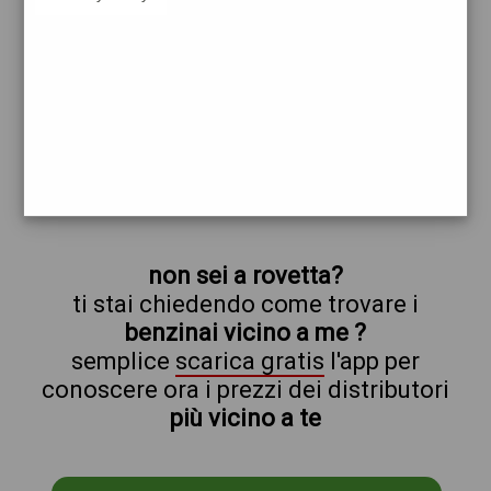
api
erg
rovetta
prezzi Api-Ip
prezzi Benzina 2,219 - Benzina 2,019
Self - Gasolio 2,269 - Gasolio 2,069 Self
trova il benzinaio vicino a te
non sei a rovetta?
ti stai chiedendo come trovare i
benzinai vicino a me ?
semplice
scarica gratis
l'app per
conoscere ora i prezzi dei distributori
più vicino a te