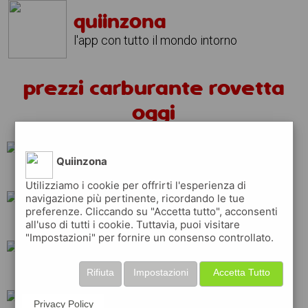
quiinzona
l'app con tutto il mondo intorno
prezzi carburante rovetta
oggi
Quiinzona
q8
shell
esso
Utilizziamo i cookie per offrirti l'esperienza di
navigazione più pertinente, ricordando le tue
preferenze. Cliccando su "Accetta tutto", acconsenti
tamoil
eni
all'uso di tutti i cookie. Tuttavia, puoi visitare
"Impostazioni" per fornire un consenso controllato.
repsol
total
ip
Rifiuta
Impostazioni
Accetta Tutto
Privacy Policy