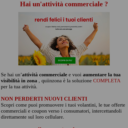
Hai un'attività commerciale ?
Se hai un’
attività commerciale
e vuoi
aumentare la tua
visibilità in zona
, quiinzona è la soluzione
COMPLETA
per la tua attività.
NON PERDERTI NUOVI CLIENTI
Scopri come puoi promuovere i tuoi volantini, le tue offerte
commerciali e coupon verso i consumatori, intercettandoli
direttamente sul loro cellulare.