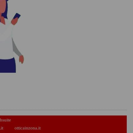
hsuite
it
otticainzona.it