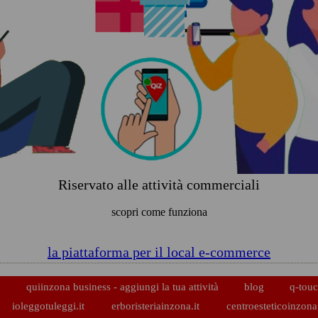
Riservato alle attività commerciali
scopri come funziona
la piattaforma per il local e-commerce
p
quiinzona business - aggiungi la tua attività
blog
q-touc
ioleggotuleggi.it
erboristeriainzona.it
centroesteticoinzona.