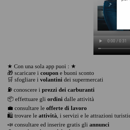
★ Con una sola app puoi : ★
🎁 scaricare i
coupon
e buoni sconto
🛒 sfogliare i
volantini
dei supermercati
⛽ conoscere i
prezzi dei carburanti
📦 effettuare gli
ordini
dalle attività
💼 consultare le
offerte di lavoro
🛍️ trovare le
attività
, i servizi e le attrazioni turist
📣 consultare ed inserire gratis gli
annunci