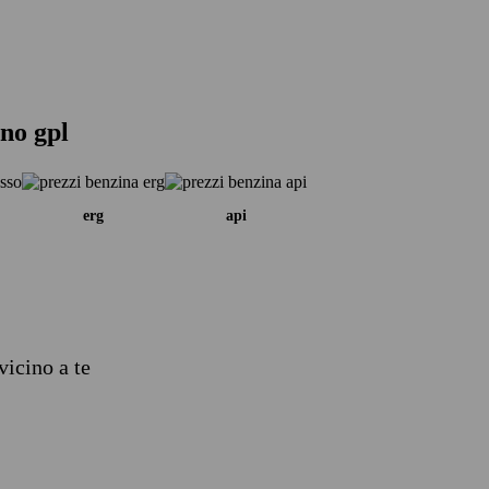
ano gpl
erg
api
vicino a te