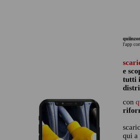
quiinzo
l'app co
scari
e sco
tutti
distr
con
q
rifo
scari
qui a