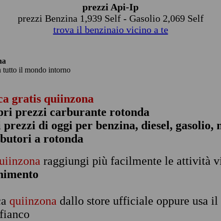
prezzi Api-Ip
prezzi Benzina 1,939 Self - Gasolio 2,069 Self
trova il benzinaio vicino a te
na
n tutto il mondo intorno
ca gratis quiinzona
pri prezzi carburante rotonda
 i prezzi di oggi per benzina, diesel, gasolio
ibutori a rotonda
uiinzona
raggiungi più facilmente le attività v
rnimento
ca
quiinzona
dallo store ufficiale oppure usa i
 fianco