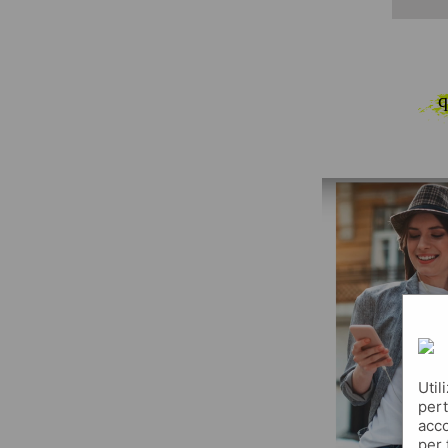
q
Util
pert
acco
per 