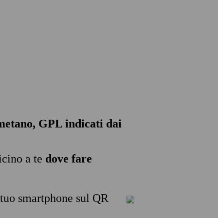
, metano, GPL indicati dai
icino a te
dove fare
l tuo smartphone sul QR