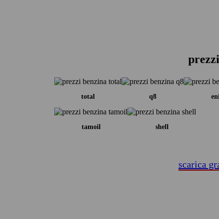
prezzi
total
q8
en
tamoil
shell
scarica gr