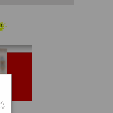
 !
o",
oni"