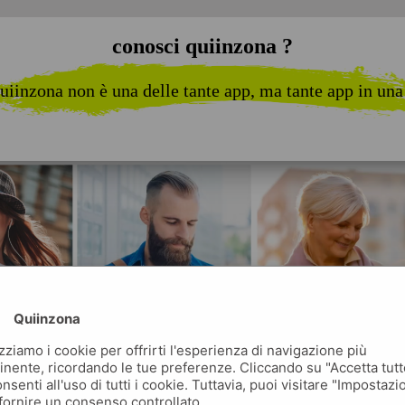
conosci quiinzona ?
uiinzona non è una delle tante app, ma tante app in una
Quiinzona
izziamo i cookie per offrirti l'esperienza di navigazione più
inente, ricordando le tue preferenze. Cliccando su "Accetta tutt
nsenti all'uso di tutti i cookie. Tuttavia, puoi visitare "Impostazi
fornire un consenso controllato.