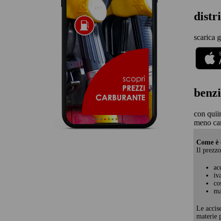
distr
scarica g
benzi
con quii
meno car
Come è c
Il prezzo
ac
iv
co
ma
Le accis
materie p