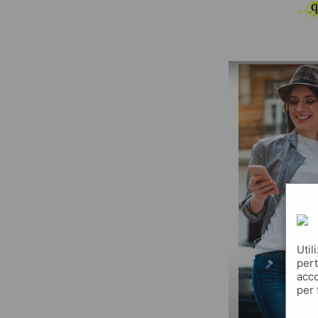
q
Util
pert
acco
per 