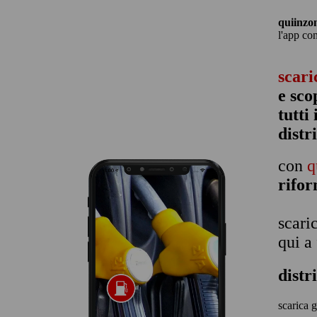
quiinzo
l'app co
scari
e sco
tutti
distr
con
q
rifo
scari
qui a
distr
scarica g