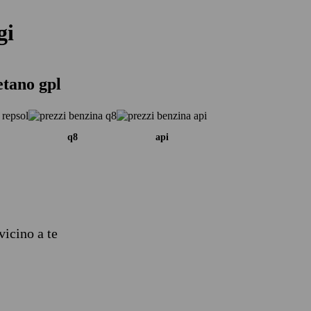
gi
etano gpl
q8
api
vicino a te