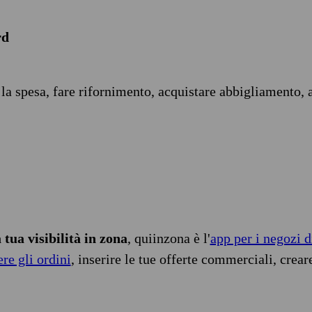
rd
 la spesa, fare rifornimento, acquistare abbigliamento, 
tua visibilità in zona
, quiinzona è l'
app per i negozi d
ere gli ordini
, inserire le tue offerte commerciali, crear