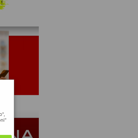
 !
o",
oni"