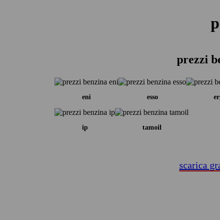
p
prezzi b
eni
esso
er
ip
tamoil
scarica gr