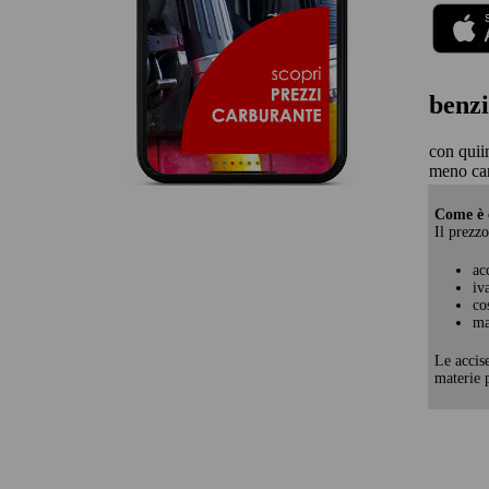
benzi
con quii
meno car
Come è c
Il prezzo
ac
iv
co
ma
Le accis
materie p