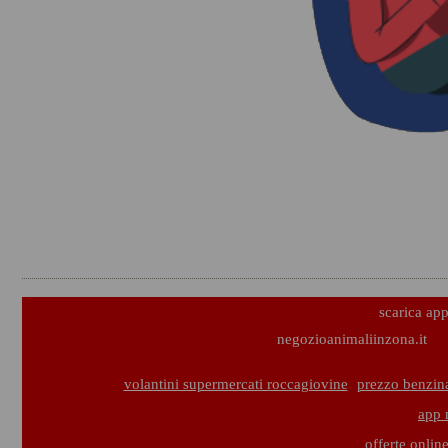
scarica ap
negozioanimaliinzona.it
volantini supermercati roccagiovine
prezzo benzin
app 
offerte onlin