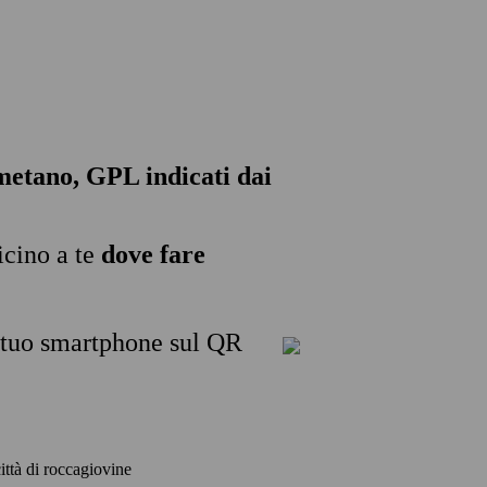
, metano, GPL indicati dai
icino a te
dove fare
l tuo smartphone sul QR
città di roccagiovine