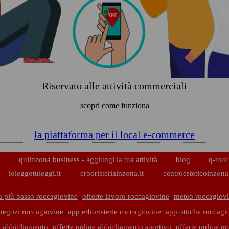
Riservato alle attività commerciali
scopri come funziona
la piattaforma per il local e-commerce
p
quiinzona business - aggiungi la tua attività
blog
q-touc
ioleggotuleggi.it
erboristeriainzona.it
centroesteticoinzona.
a più basso roccagiovine
offerte lavoro roccagiovine
meteo roccagiov
negozi roccagiovine
app erboristerie roccagiovine
app ottiche roccagi
e abbigliamento
offerte online abbigliamento sportivo
offerte online pr