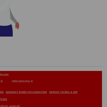
hsuite
it
otticainzona.it
ine
annunci gratis roccagiovine
negozi vicino a me
ovine
odotti animali