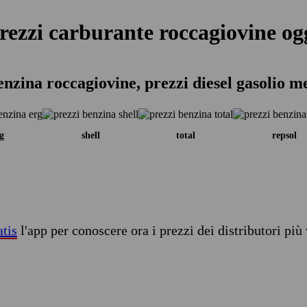
rezzi carburante roccagiovine og
enzina roccagiovine, prezzi diesel gasolio m
g
shell
total
repsol
atis
l'app per conoscere ora i prezzi dei distributori più 