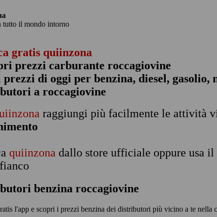
na
n tutto il mondo intorno
ca gratis quiinzona
pri prezzi carburante roccagiovine
 i prezzi di oggi per benzina, diesel, gasolio
ibutori a roccagiovine
uiinzona
raggiungi più facilmente le attività v
rnimento
ca
quiinzona
dallo store ufficiale oppure usa i
 fianco
ibutori benzina roccagiovine
ratis l'app e scopri i prezzi benzina dei distributori più vicino a te nella 