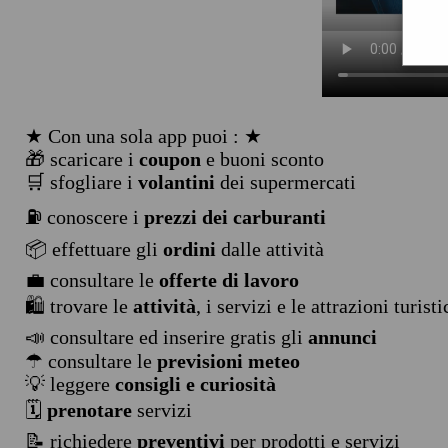
★ Con una sola app puoi : ★
🎁 scaricare i
coupon
e buoni sconto
🛒 sfogliare i
volantini
dei supermercati
⛽ conoscere i
prezzi dei carburanti
📦 effettuare gli
ordini
dalle attività
💼 consultare le
offerte di lavoro
🛍️ trovare le
attività
, i servizi e le attrazioni turist
📣 consultare ed inserire gratis gli
annunci
☂ consultare le
previsioni meteo
💡 leggere
consigli e curiosità
🗓️
prenotare
servizi
📝 richiedere
preventivi
per prodotti e servizi