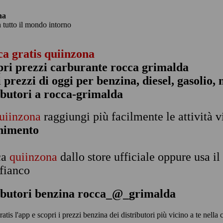
na
n tutto il mondo intorno
ca gratis quiinzona
pri prezzi carburante rocca grimalda
 i prezzi di oggi per benzina, diesel, gasolio
ibutori a rocca-grimalda
uiinzona
raggiungi più facilmente le attività v
rnimento
ca
quiinzona
dallo store ufficiale oppure usa i
 fianco
ributori benzina rocca_@_grimalda
ratis l'app e scopri i prezzi benzina dei distributori più vicino a te nell