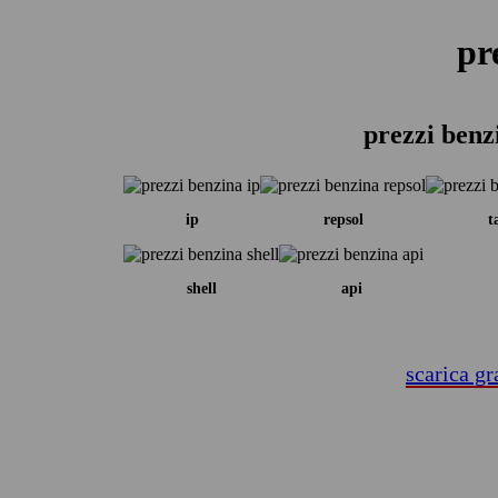
pr
prezzi benz
ip
repsol
t
shell
api
scarica gr