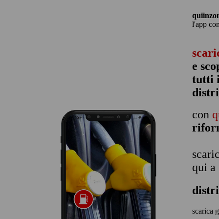
quiinzo
l'app co
scari
e sco
tutti
distr
con
q
rifo
scari
qui a
dist
scarica g