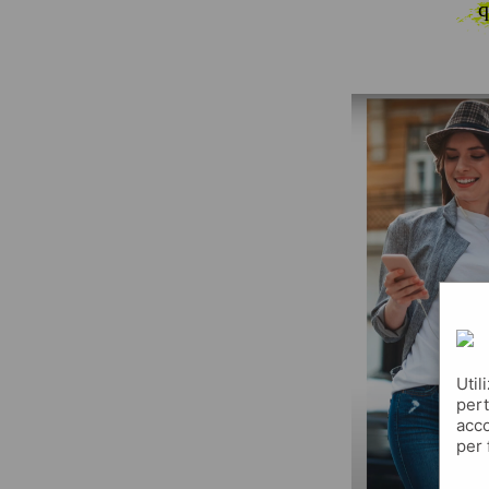
q
Util
pert
acco
per 