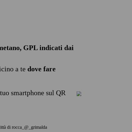
, metano, GPL indicati dai
icino a te
dove fare
l tuo smartphone sul QR
a città di rocca_@_grimalda