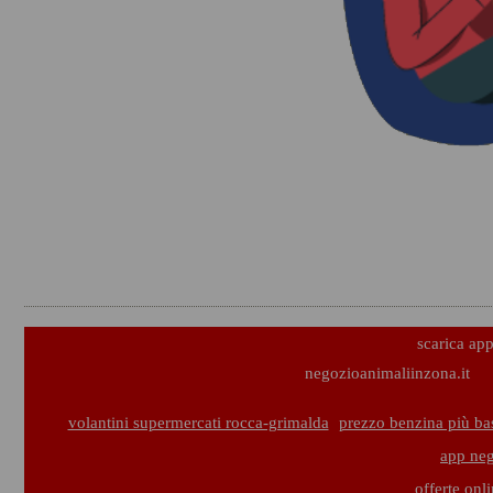
scarica ap
negozioanimaliinzona.it
volantini supermercati rocca-grimalda
prezzo benzina più ba
app neg
offerte onl