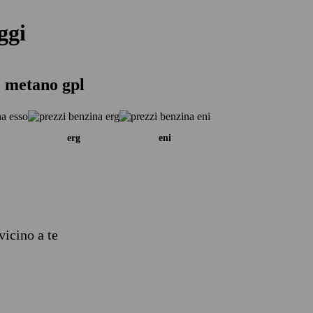
ggi
o metano gpl
erg
eni
vicino a te