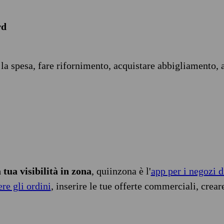
rd
 la spesa, fare rifornimento, acquistare abbigliamento, 
tua visibilità in zona
, quiinzona è l'
app per i negozi d
ere gli ordini
, inserire le tue offerte commerciali, crear