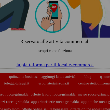
Riservato alle attività commerciali
scopri come funziona
la piattaforma per il local e-commerce
p
quiinzona business - aggiungi la tua attività
blog
q-touc
ioleggotuleggi.it
erboristeriainzona.it
centroesteticoinzona.
sso rocca-grimalda
offerte lavoro rocca-grimalda
meteo rocca-grimald
ozi rocca grimalda
app erboristerie rocca grimalda
app ottiche rocca 
ine auto moto
offerte online salute benessere
offerte online abbigliame