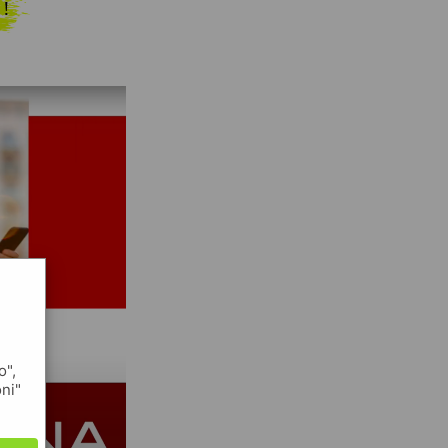
 !
o",
oni"