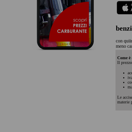
benzi
con quii
meno ca
Come è c
Il prezzo
ac
iv
co
ma
Le accis
materie p