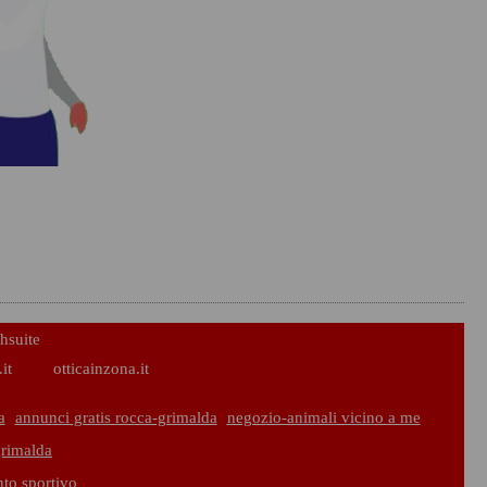
hsuite
it
otticainzona.it
a
annunci gratis rocca-grimalda
negozio-animali vicino a me
grimalda
nto sportivo