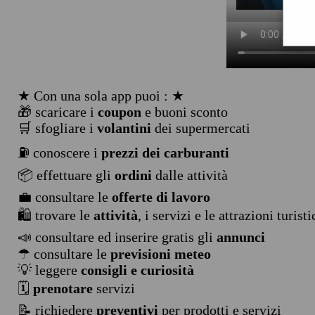
★ Con una sola app puoi : ★
🎁 scaricare i
coupon
e buoni sconto
🛒 sfogliare i
volantini
dei supermercati
⛽ conoscere i
prezzi dei carburanti
📦 effettuare gli
ordini
dalle attività
💼 consultare le
offerte di lavoro
🛍️ trovare le
attività
, i servizi e le attrazioni turist
📣 consultare ed inserire gratis gli
annunci
☂ consultare le
previsioni meteo
💡 leggere
consigli e curiosità
🗓️
prenotare
servizi
📝 richiedere
preventivi
per prodotti e servizi