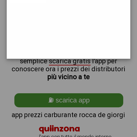
shell
non sei a rocca_@_de_@_giorgi?
ti stai chiedendo come trovare i
benzinai vicino a me ?
semplice
scarica gratis
l'app per
conoscere ora i prezzi dei distributori
più vicino a te
⛽ scarica app
app prezzi carburante rocca de giorgi
quiinzona
l'app con tutto il mondo intorno