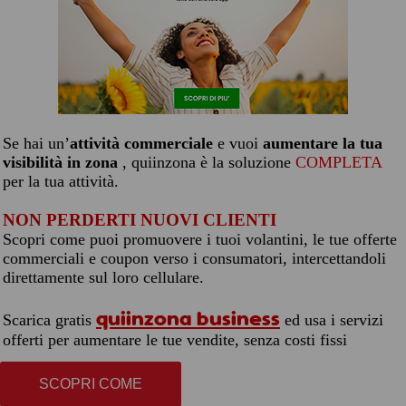
Se hai un’
attività commerciale
e vuoi
aumentare la tua
visibilità in zona
, quiinzona è la soluzione
COMPLETA
per la tua attività.
NON PERDERTI NUOVI CLIENTI
Scopri come puoi promuovere i tuoi volantini, le tue offerte
commerciali e coupon verso i consumatori, intercettandoli
direttamente sul loro cellulare.
quiinzona business
Scarica gratis
ed usa i servizi
offerti per aumentare le tue vendite, senza costi fissi
SCOPRI COME