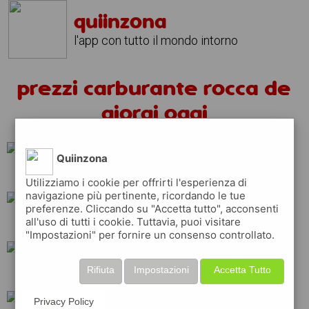
quiinzona
l'app con tutto il mondo intorno
prezzi carburante rocca de
giorgi oggi
Quiinzona
tamoil
api
erg
Utilizziamo i cookie per offrirti l'esperienza di
navigazione più pertinente, ricordando le tue
preferenze. Cliccando su "Accetta tutto", acconsenti
all'uso di tutti i cookie. Tuttavia, puoi visitare
total
ip
q8
"Impostazioni" per fornire un consenso controllato.
Rifiuta
Impostazioni
Accetta Tutto
repsol
eni
esso
Privacy Policy