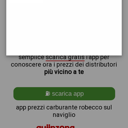
tamoil
api
non sei a robecco_@_sul_@_naviglio?
ti stai chiedendo come trovare i
benzinai vicino a me ?
semplice
scarica gratis
l'app per
conoscere ora i prezzi dei distributori
più vicino a te
⛽ scarica app
app prezzi carburante robecco sul
naviglio
quiinzona