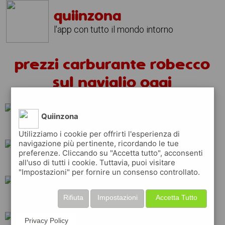
quiinzona
l'app con tutto il mondo intorno
prezzi carburante robecco
sul naviglio oggi
Quiinzona
total
ip
erg
Utilizziamo i cookie per offrirti l'esperienza di
navigazione più pertinente, ricordando le tue
preferenze. Cliccando su "Accetta tutto", acconsenti
all'uso di tutti i cookie. Tuttavia, puoi visitare
eni
q8
esso
"Impostazioni" per fornire un consenso controllato.
Rifiuta
Impostazioni
Accetta Tutto
shell
repsol
Privacy Policy