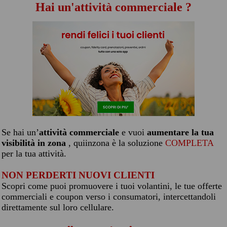
Hai un'attività commerciale ?
Se hai un’
attività commerciale
e vuoi
aumentare la tua
visibilità in zona
, quiinzona è la soluzione
COMPLETA
per la tua attività.
NON PERDERTI NUOVI CLIENTI
Scopri come puoi promuovere i tuoi volantini, le tue offerte
commerciali e coupon verso i consumatori, intercettandoli
direttamente sul loro cellulare.