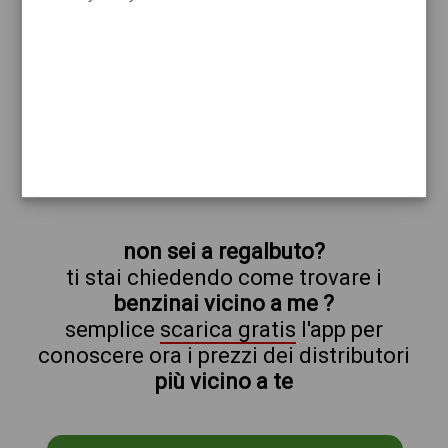
ip
regalbuto
prezzi Agip Eni
prezzi Benzina 2,209 - Benzina 1,999
Self - Gasolio 2,349 - Gasolio 2,139 Self
trova il benzinaio vicino a te
non sei a regalbuto?
ti stai chiedendo come trovare i
benzinai vicino a me ?
semplice
scarica gratis
l'app per
conoscere ora i prezzi dei distributori
più vicino a te