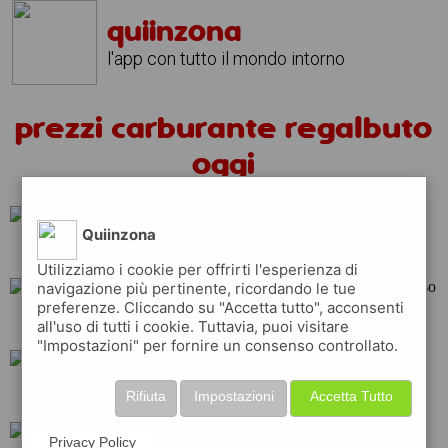
quiinzona
l'app con tutto il mondo intorno
prezzi carburante regalbuto
oggi
Quiinzona
repsol
q8
api
Utilizziamo i cookie per offrirti l'esperienza di
navigazione più pertinente, ricordando le tue
preferenze. Cliccando su "Accetta tutto", acconsenti
tamoil
total
esso
all'uso di tutti i cookie. Tuttavia, puoi visitare
"Impostazioni" per fornire un consenso controllato.
eni
erg
shell
Rifiuta
Impostazioni
Accetta Tutto
Privacy Policy