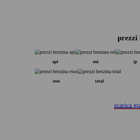
prezzi
api
eni
ip
esso
total
scarica gr