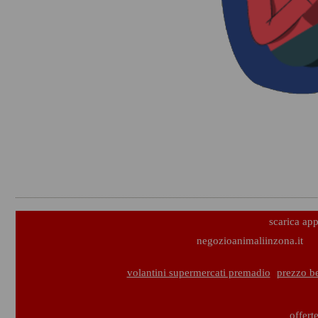
scarica ap
negozioanimaliinzona.it
volantini supermercati premadio
prezzo b
offert