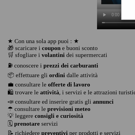
★ Con una sola app puoi : ★
🎁 scaricare i
coupon
e buoni sconto
🛒 sfogliare i
volantini
dei supermercati
⛽ conoscere i
prezzi dei carburanti
📦 effettuare gli
ordini
dalle attività
💼 consultare le
offerte di lavoro
🛍️ trovare le
attività
, i servizi e le attrazioni turist
📣 consultare ed inserire gratis gli
annunci
☂ consultare le
previsioni meteo
💡 leggere
consigli e curiosità
🗓️
prenotare
servizi
📝 richiedere
preventivi
per prodotti e servizi