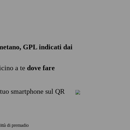
, metano, GPL indicati dai
icino a te
dove fare
l tuo smartphone sul QR
città di premadio