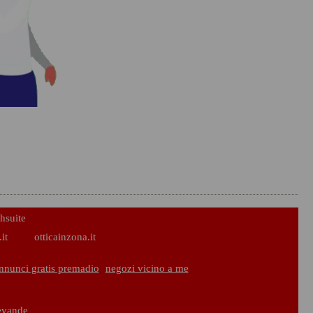
hsuite
it
otticainzona.it
nnunci gratis premadio
negozi vicino a me
bevande