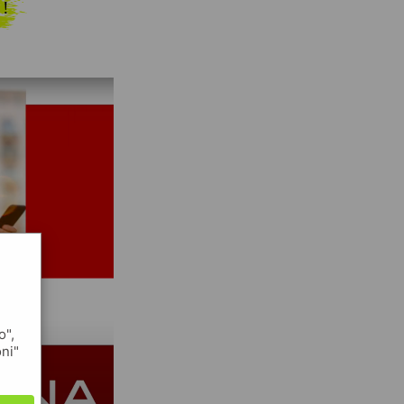
 !
o",
oni"