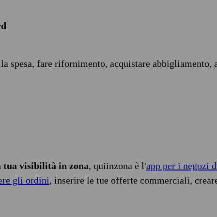
rd
 la spesa, fare rifornimento, acquistare abbigliamento, 
tua visibilità in zona
, quiinzona è l'
app per i negozi d
ere gli ordini
, inserire le tue offerte commerciali, crear