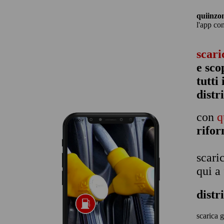
quiinzo
l'app co
scari
e sco
tutti
distr
con
q
rifo
scari
qui a
distr
scarica g