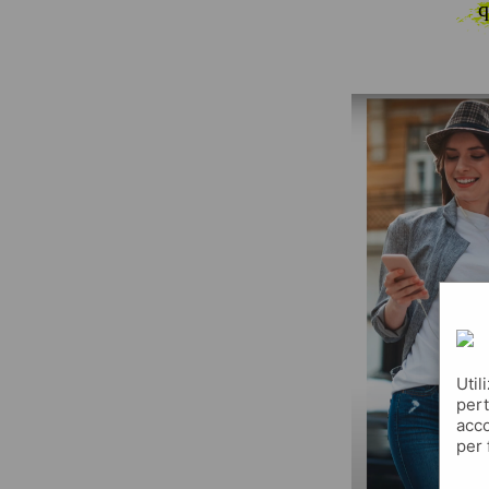
q
Util
pert
acco
per 