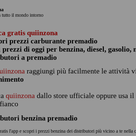
na
n tutto il mondo intorno
ca gratis quiinzona
pri prezzi carburante premadio
 i prezzi di oggi per benzina, diesel, gasolio
ibutori a premadio
uiinzona
raggiungi più facilmente le attività v
rnimento
ca
quiinzona
dallo store ufficiale oppure usa i
 fianco
ibutori benzina premadio
ratis l'app e scopri i prezzi benzina dei distributori più vicino a te nella 