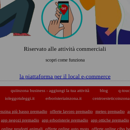
Riservato alle attività commerciali
scopri come funziona
la piattaforma per il local e-commerce
p
quiinzona business - aggiungi la tua attività
blog
q-touc
ioleggotuleggi.it
erboristeriainzona.it
centroesteticoinzona.
enzina più basso premadio
offerte lavoro premadio
meteo premadio
a
app negozi premadio
app erboristerie premadio
app ottiche premadio
e online prodotti animali
offerte online auto moto
offerte online cibo 