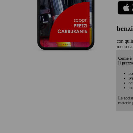
benzi
con quii
meno ca
Come è c
Il prezzo
ac
iv
co
ma
Le accis
materie p