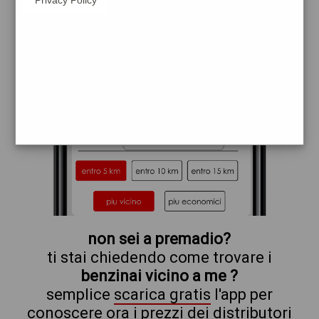
repsol
non sei a premadio?
ti stai chiedendo come trovare i
benzinai vicino a me ?
semplice
scarica gratis
l'app per
conoscere ora i prezzi dei distributori