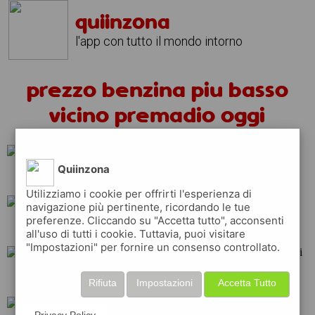
quiinzona
l'app con tutto il mondo intorno
prezzo benzina piu basso
vicino premadio oggi
Quiinzona
eni
esso
ip
Utilizziamo i cookie per offrirti l'esperienza di
navigazione più pertinente, ricordando le tue
preferenze. Cliccando su "Accetta tutto", acconsenti
q8
total
erg
all'uso di tutti i cookie. Tuttavia, puoi visitare
"Impostazioni" per fornire un consenso controllato.
tamoil
shell
api
Rifiuta
Impostazioni
Accetta Tutto
Privacy Policy