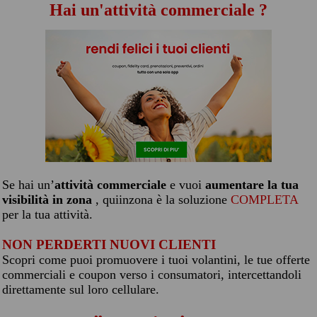
Hai un'attività commerciale ?
Se hai un’
attività commerciale
e vuoi
aumentare la tua
visibilità in zona
, quiinzona è la soluzione
COMPLETA
per la tua attività.
NON PERDERTI NUOVI CLIENTI
Scopri come puoi promuovere i tuoi volantini, le tue offerte
commerciali e coupon verso i consumatori, intercettandoli
direttamente sul loro cellulare.