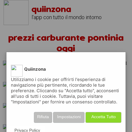
quiinzona
l'app con tutto il mondo intorno
prezzi carburante pontinia
oggi
Quiinzona
shell
eni
tamoil
Utilizziamo i cookie per offrirti l'esperienza di
navigazione più pertinente, ricordando le tue
preferenze. Cliccando su "Accetta tutto", acconsenti
esso
q8
api
all'uso di tutti i cookie. Tuttavia, puoi visitare
"Impostazioni" per fornire un consenso controllato.
ip
erg
total
Rifiuta
Impostazioni
Accetta Tutto
Privacy Policy