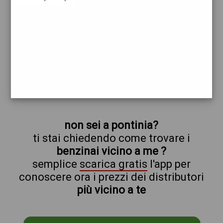
repsol
pontinia
prezzi 7sette
prezzi Benzina 1,969 - Benzina 1,969
Self - Gasolio 2,089 - Gasolio 2,089 Self
trova il benzinaio vicino a te
non sei a pontinia?
ti stai chiedendo come trovare i
benzinai vicino a me ?
semplice
scarica gratis
l'app per
conoscere ora i prezzi dei distributori
più vicino a te