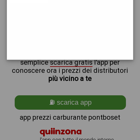
ip
total
non sei a pontboset?
ti stai chiedendo come trovare i
benzinai vicino a me ?
semplice
scarica gratis
l'app per
conoscere ora i prezzi dei distributori
più vicino a te
⛽ scarica app
app prezzi carburante pontboset
quiinzona
l'app con tutto il mondo intorno