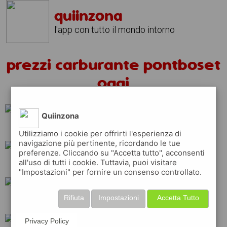
quiinzona
l'app con tutto il mondo intorno
prezzi carburante pontboset
oggi
Quiinzona
eni
tamoil
Utilizziamo i cookie per offrirti l'esperienza di
navigazione più pertinente, ricordando le tue
preferenze. Cliccando su "Accetta tutto", acconsenti
all'uso di tutti i cookie. Tuttavia, puoi visitare
repsol
erg
api
"Impostazioni" per fornire un consenso controllato.
Rifiuta
Impostazioni
Accetta Tutto
esso
q8
shell
Privacy Policy