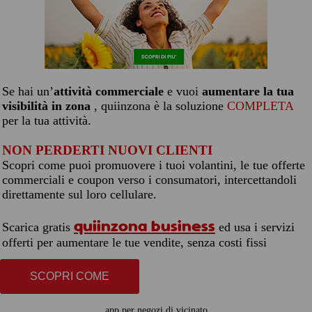
Se hai un’
attività commerciale
e vuoi
aumentare la tua
visibilità in zona
, quiinzona è la soluzione
COMPLETA
per la tua attività.
NON PERDERTI NUOVI CLIENTI
Scopri come puoi promuovere i tuoi volantini, le tue offerte
commerciali e coupon verso i consumatori, intercettandoli
direttamente sul loro cellulare.
quiinzona business
Scarica gratis
ed usa i servizi
offerti per aumentare le tue vendite, senza costi fissi
SCOPRI COME
app per negozi di vicinato