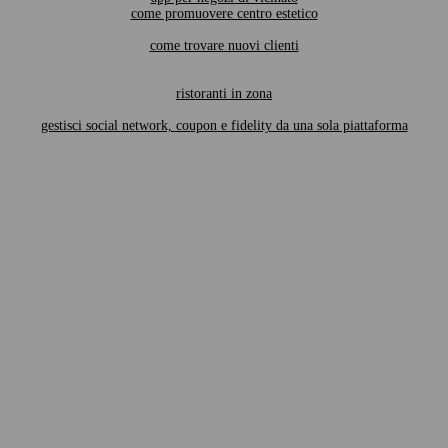
come promuovere centro estetico
come trovare nuovi clienti
ristoranti in zona
gestisci social network, coupon e fidelity da una sola piattaforma