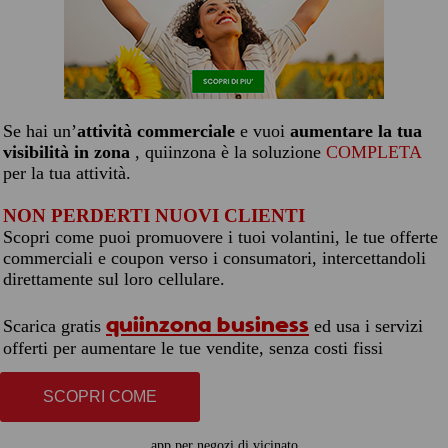
Se hai un’
attività commerciale
e vuoi
aumentare la tua
visibilità in zona
, quiinzona è la soluzione
COMPLETA
per la tua attività.
NON PERDERTI NUOVI CLIENTI
Scopri come puoi promuovere i tuoi volantini, le tue offerte
commerciali e coupon verso i consumatori, intercettandoli
direttamente sul loro cellulare.
quiinzona business
Scarica gratis
ed usa i servizi
offerti per aumentare le tue vendite, senza costi fissi
SCOPRI COME
app per negozi di vicinato