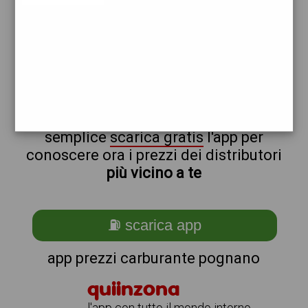
tamoil
non sei a pognano?
ti stai chiedendo come trovare i
benzinai vicino a me ?
semplice
scarica gratis
l'app per
conoscere ora i prezzi dei distributori
più vicino a te
⛽ scarica app
app prezzi carburante pognano
quiinzona
l'app con tutto il mondo intorno