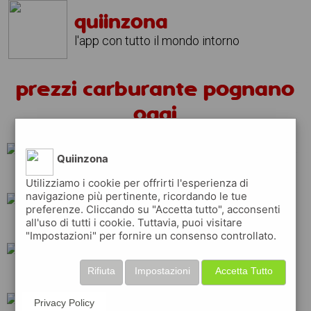
quiinzona
l'app con tutto il mondo intorno
prezzi carburante pognano
oggi
Quiinzona
esso
repsol
api
Utilizziamo i cookie per offrirti l'esperienza di
navigazione più pertinente, ricordando le tue
preferenze. Cliccando su "Accetta tutto", acconsenti
all'uso di tutti i cookie. Tuttavia, puoi visitare
ip
shell
erg
"Impostazioni" per fornire un consenso controllato.
Rifiuta
Impostazioni
Accetta Tutto
eni
total
q8
Privacy Policy