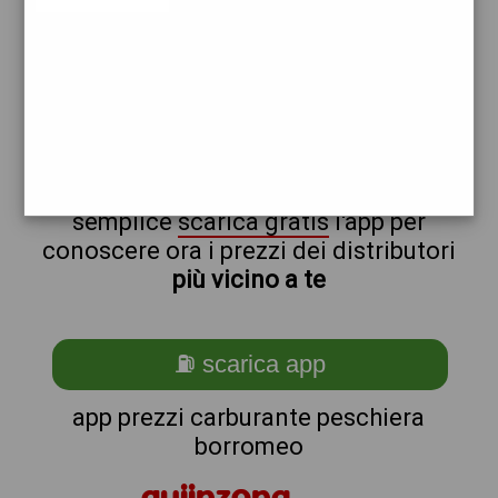
tamoil
non sei a peschiera_@_borromeo?
ti stai chiedendo come trovare i
benzinai vicino a me ?
semplice
scarica gratis
l'app per
conoscere ora i prezzi dei distributori
più vicino a te
⛽ scarica app
app prezzi carburante peschiera
borromeo
quiinzona