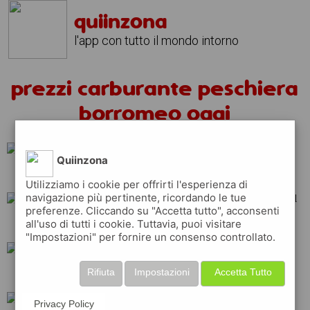
quiinzona
l'app con tutto il mondo intorno
prezzi carburante peschiera
borromeo oggi
Quiinzona
total
esso
erg
Utilizziamo i cookie per offrirti l'esperienza di
navigazione più pertinente, ricordando le tue
preferenze. Cliccando su "Accetta tutto", acconsenti
all'uso di tutti i cookie. Tuttavia, puoi visitare
api
repsol
shell
"Impostazioni" per fornire un consenso controllato.
Rifiuta
Impostazioni
Accetta Tutto
q8
ip
eni
Privacy Policy