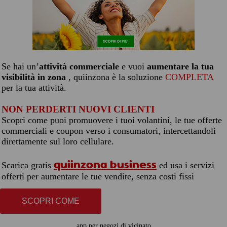
Se hai un’
attività commerciale
e vuoi
aumentare la tua
visibilità in zona
, quiinzona è la soluzione
COMPLETA
per la tua attività.
NON PERDERTI NUOVI CLIENTI
Scopri come puoi promuovere i tuoi volantini, le tue offerte
commerciali e coupon verso i consumatori, intercettandoli
direttamente sul loro cellulare.
quiinzona business
Scarica gratis
ed usa i servizi
offerti per aumentare le tue vendite, senza costi fissi
SCOPRI COME
app per negozi di vicinato