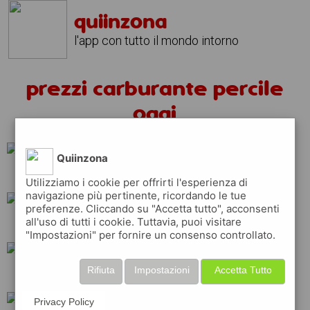
quiinzona
l'app con tutto il mondo intorno
prezzi carburante percile
oggi
Quiinzona
esso
erg
ip
Utilizziamo i cookie per offrirti l'esperienza di
navigazione più pertinente, ricordando le tue
preferenze. Cliccando su "Accetta tutto", acconsenti
all'uso di tutti i cookie. Tuttavia, puoi visitare
shell
total
q8
"Impostazioni" per fornire un consenso controllato.
Rifiuta
Impostazioni
Accetta Tutto
tamoil
api
Privacy Policy