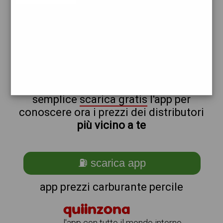
repsol
eni
non sei a percile?
ti stai chiedendo come trovare i
benzinai vicino a me ?
semplice
scarica gratis
l'app per
conoscere ora i prezzi dei distributori
più vicino a te
⛽ scarica app
app prezzi carburante percile
quiinzona
l'app con tutto il mondo intorno