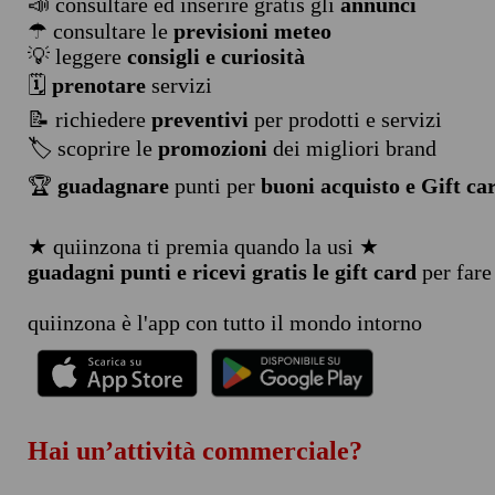
📣 consultare ed inserire gratis gli
annunci
☂ consultare le
previsioni meteo
💡 leggere
consigli e curiosità
🗓️
prenotare
servizi
📝 richiedere
preventivi
per prodotti e servizi
🏷️ scoprire le
promozioni
dei migliori brand
🏆
guadagnare
punti per
buoni acquisto e Gift ca
★ quiinzona ti premia quando la usi ★
guadagni punti e ricevi gratis le gift card
per fare
quiinzona è l'app con tutto il mondo intorno
Hai un’attività commerciale?