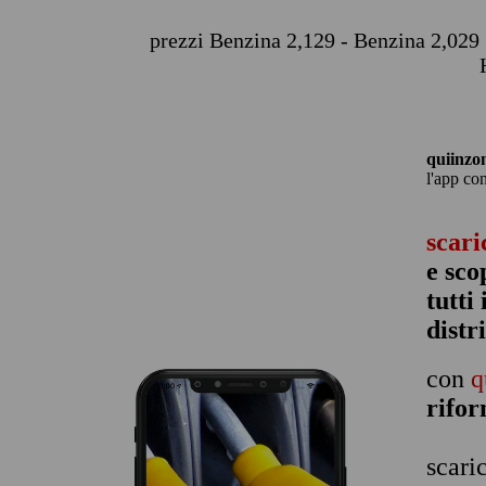
prezzi Benzina 2,129 - Benzina 2,029 
quiinzo
l'app co
scari
e sco
tutti
distr
con
q
rifo
scari