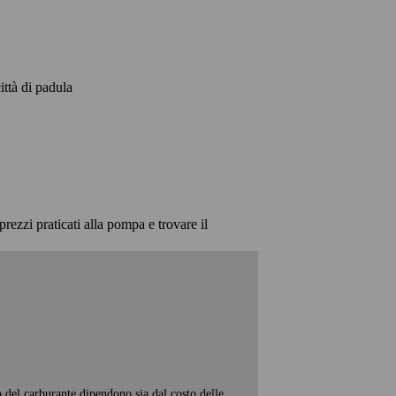
città di padula
prezzi praticati alla pompa e trovare il
o del carburante dipendono sia dal costo delle