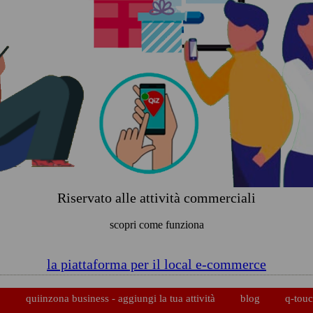
Riservato alle attività commerciali
scopri come funziona
la piattaforma per il local e-commerce
p
quiinzona business - aggiungi la tua attività
blog
q-touc