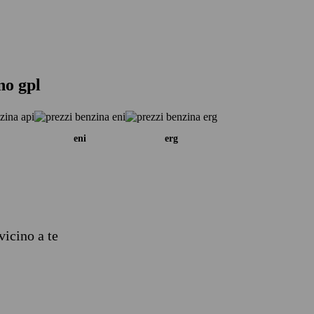
no gpl
eni
erg
vicino a te