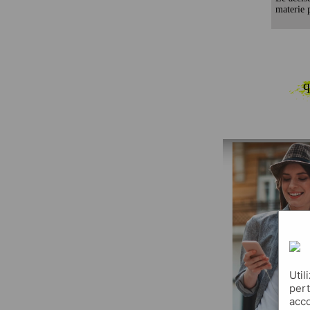
materie p
q
Util
pert
acco