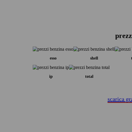
prezz
esso
shell
ip
total
scarica gr