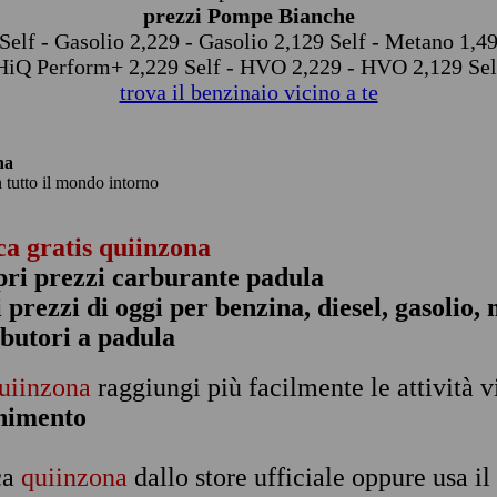
prezzi Pompe Bianche
Self - Gasolio 2,229 - Gasolio 2,129 Self - Metano 1,
HiQ Perform+ 2,229 Self - HVO 2,229 - HVO 2,129 Sel
trova il benzinaio vicino a te
na
n tutto il mondo intorno
ca gratis quiinzona
pri prezzi carburante padula
 i prezzi di oggi per benzina, diesel, gasolio
ibutori a padula
uiinzona
raggiungi più facilmente le attività v
rnimento
ca
quiinzona
dallo store ufficiale oppure usa i