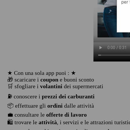
per 
★ Con una sola app puoi : ★
🎁 scaricare i
coupon
e buoni sconto
🛒 sfogliare i
volantini
dei supermercati
⛽ conoscere i
prezzi dei carburanti
📦 effettuare gli
ordini
dalle attività
💼 consultare le
offerte di lavoro
🛍️ trovare le
attività
, i servizi e le attrazioni turist