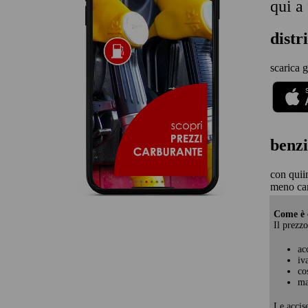
qui a
distr
scarica g
benzi
con quii
meno car
Come è c
Il prezzo
ac
iv
co
ma
Le accis