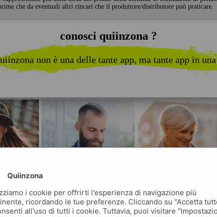
rime che da eventuali altri rincari che il produttore/distributore può praticare.
conosci quiinzona ?
uiinzona non è una delle tante app, ma tante app in una
Quiinzona
izziamo i cookie per offrirti l'esperienza di navigazione più
inente, ricordando le tue preferenze. Cliccando su "Accetta tutt
nsenti all'uso di tutti i cookie. Tuttavia, puoi visitare "Impostazi