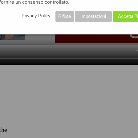
fornire un consenso controllato.
Privacy Policy
Rifiuta
Impostazioni
Accetta T
iche