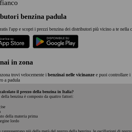
 fianco
ibutori benzina padula
ratis l'app e scopri i prezzi benzina dei distributori più vicino a te nella 
nai in zona
nzona trovi velocemente i
benzinai nelle vicinanze
e puoi controllare i 
o a padula
alcolato il prezzo della benzina in Italia?
 della benzina è composto da quattro fattori:
cise
a
sto della materia prima
rgine lordo
e rappresentano più della metà del prezzo della benzina, le oscillazioni di prezz