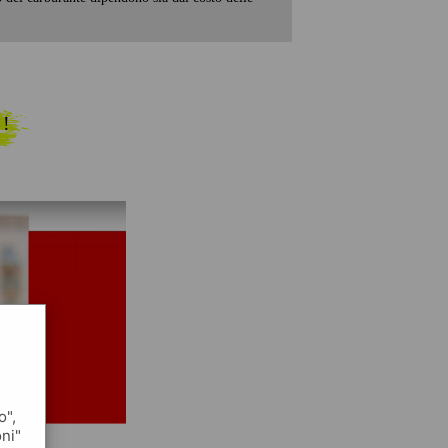
 !
o",
oni"