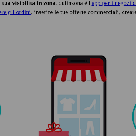
tua visibilità in zona
, quiinzona è l'
app per i negozi d
ere gli ordini
, inserire le tue offerte commerciali, crear