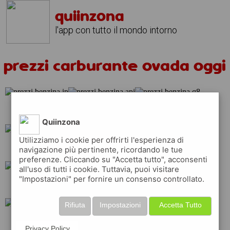
quiinzona
l'app con tutto il mondo intorno
prezzi carburante ovada oggi
ip
api
q8
Quiinzona
Utilizziamo i cookie per offrirti l'esperienza di
total
shell
esso
navigazione più pertinente, ricordando le tue
preferenze. Cliccando su "Accetta tutto", acconsenti
all'uso di tutti i cookie. Tuttavia, puoi visitare
"Impostazioni" per fornire un consenso controllato.
repsol
erg
Rifiuta
Impostazioni
Accetta Tutto
tamoil
eni
Privacy Policy