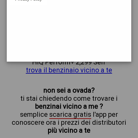
ovada
prezzi Esso
prezzi Benzina 2,239 - Benzina 2,029
Self - Gasolio 2,309 - Gasolio 2,099 Self -
GPL 0,919 - Hi-Q Diesel 2,279 - Hi-Q
Diesel 2,079 Self - HiQ Perform+ 2,499 -
HiQ Perform+ 2,299 Self
trova il benzinaio vicino a te
non sei a ovada?
ti stai chiedendo come trovare i
benzinai vicino a me ?
semplice
scarica gratis
l'app per
conoscere ora i prezzi dei distributori
più vicino a te