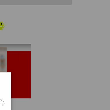
 !
o",
oni"