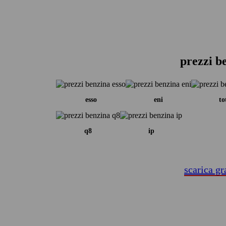
prezzi b
esso
eni
to
q8
ip
scarica gr