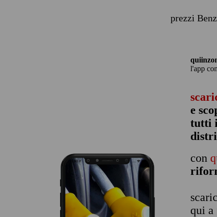
prezzi Benz
quiinzo
l'app co
scari
e sco
tutti
distr
con
q
rifo
scari
qui a