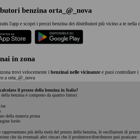
ibutori benzina orta_@_nova
ratis l'app e scopri i prezzi benzina dei distributori più vicino a te nell
nai in zona
nzona trovi velocemente i
benzinai nelle vicinanze
e puoi controllare i 
ro a orta_@_nova
alcolato il prezzo della benzina in Italia?
 della benzina è composto da quattro fattori:
cise
a
sto della materia prima
rgine lordo
e rappresentano più della metà del prezzo della benzina, le oscillazioni di prezz
rime che da eventuali altri rincari che il produttore/distributore può praticare.