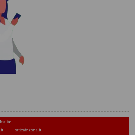
hsuite
it
otticainzona.it