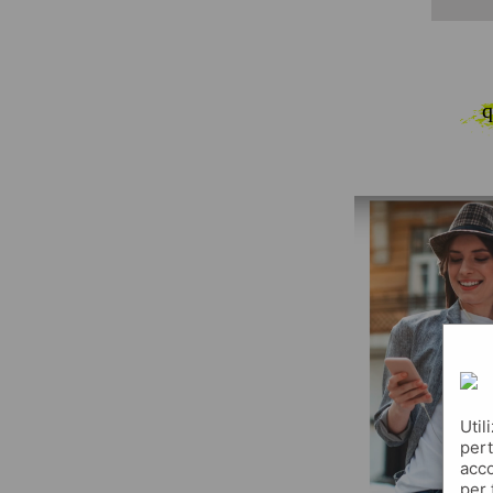
q
Util
pert
acco
per 