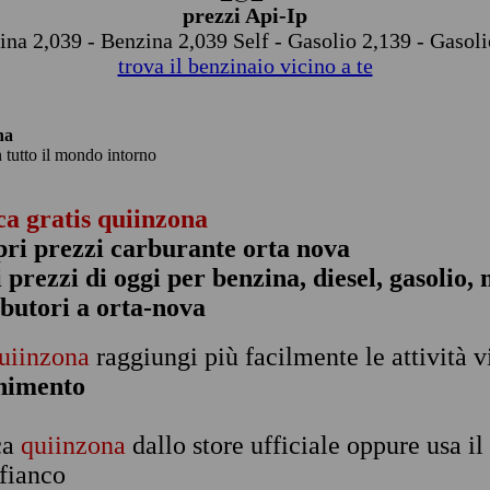
prezzi Api-Ip
ina 2,039 - Benzina 2,039 Self - Gasolio 2,139 - Gasoli
trova il benzinaio vicino a te
na
n tutto il mondo intorno
ca gratis quiinzona
pri prezzi carburante orta nova
 i prezzi di oggi per benzina, diesel, gasolio
ibutori a orta-nova
uiinzona
raggiungi più facilmente le attività v
rnimento
ca
quiinzona
dallo store ufficiale oppure usa i
 fianco