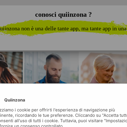
conosci quiinzona ?
uiinzona non è una delle tante app, ma tante app in una
Quiinzona
izziamo i cookie per offrirti l'esperienza di navigazione più
inente, ricordando le tue preferenze. Cliccando su "Accetta tutt
nsenti all'uso di tutti i cookie. Tuttavia, puoi visitare "Impostazi
fornire un consenso controllato.