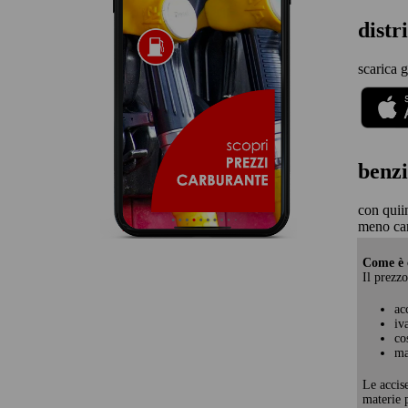
distr
scarica g
benzi
con quii
meno ca
Come è c
Il prezzo
ac
iv
co
ma
Le accis
materie p