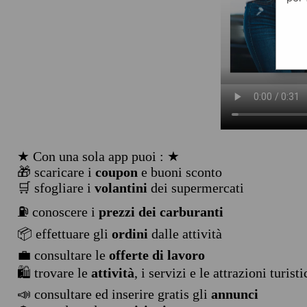
★ Con una sola app puoi : ★
🎁 scaricare i
coupon
e buoni sconto
🛒 sfogliare i
volantini
dei supermercati
⛽ conoscere i
prezzi dei carburanti
📦 effettuare gli
ordini
dalle attività
💼 consultare le
offerte di lavoro
🛍️ trovare le
attività
, i servizi e le attrazioni turist
📣 consultare ed inserire gratis gli
annunci