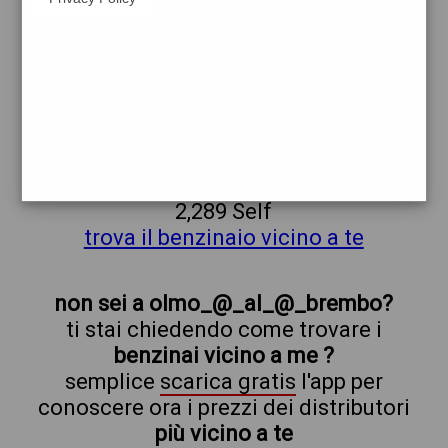
erg
olmo_@_al_@_brembo
prezzi Esso
prezzi Benzina 2,029 - Benzina 2,029
Self - Gasolio 2,159 - Gasolio 2,159 Self -
Supreme Diesel 2,289 - Supreme Diesel
2,289 Self
trova il benzinaio vicino a te
non sei a olmo_@_al_@_brembo?
ti stai chiedendo come trovare i
benzinai vicino a me ?
semplice
scarica gratis
l'app per
conoscere ora i prezzi dei distributori
più vicino a te