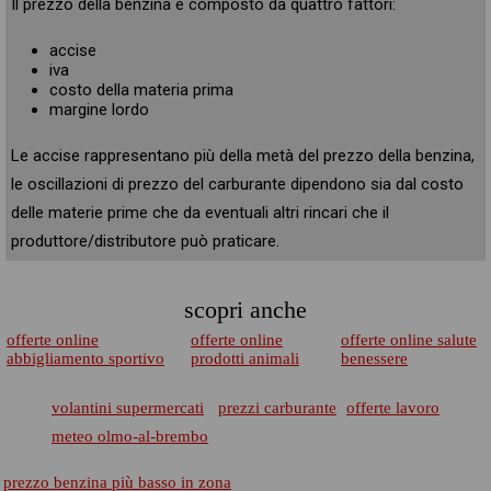
Il prezzo della benzina è composto da quattro fattori:
accise
iva
costo della materia prima
margine lordo
Le accise rappresentano più della metà del prezzo della benzina,
le oscillazioni di prezzo del carburante dipendono sia dal costo
delle materie prime che da eventuali altri rincari che il
produttore/distributore può praticare.
scopri anche
offerte online
offerte online
offerte online salute
abbigliamento sportivo
prodotti animali
benessere
volantini supermercati
prezzi carburante
offerte lavoro
meteo olmo-al-brembo
prezzo benzina più basso in zona