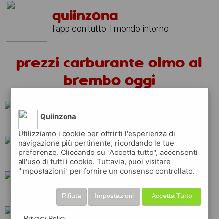
quiinzona
l'app con tutto il mondo intorno
prezzi carburante olmo al
brembo oggi
Quiinzona
shell
total
esso
Utilizziamo i cookie per offrirti l'esperienza di
navigazione più pertinente, ricordando le tue
preferenze. Cliccando su "Accetta tutto", acconsenti
api
repsol
eni
all'uso di tutti i cookie. Tuttavia, puoi visitare
"Impostazioni" per fornire un consenso controllato.
ip
tamoil
q8
Rifiuta
Impostazioni
Accetta Tutto
Privacy Policy