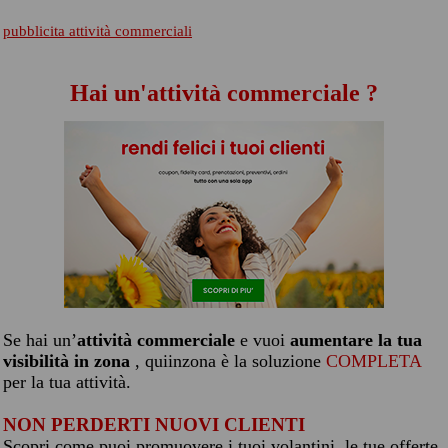
pubblicita attività commerciali
Hai un'attività commerciale ?
Se hai un’
attività commerciale
e vuoi
aumentare la tua
visibilità in zona
, quiinzona è la soluzione
COMPLETA
per la tua attività.
NON PERDERTI NUOVI CLIENTI
Scopri come puoi promuovere i tuoi volantini, le tue offerte